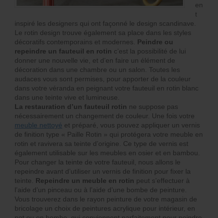
en
t
inspiré les designers qui ont façonné le design scandinave.
Le rotin design trouve également sa place dans les styles
décoratifs contemporains et modernes.
Peindre ou
repeindre un fauteuil en rotin
c’est la possibilité de lui
donner une nouvelle vie, et d’en faire un élément de
décoration dans une chambre ou un salon. Toutes les
audaces vous sont permises, pour apporter de la couleur
dans votre véranda en peignant votre fauteuil en rotin blanc
dans une teinte vive et lumineuse.
La restauration d’un fauteuil rotin
ne suppose pas
nécessairement un changement de couleur. Une fois votre
meuble nettoyé
et préparé, vous pouvez appliquer un vernis
de finition type « Paille Rotin » qui protégera votre meuble en
rotin et ravivera sa teinte d’origine. Ce type de vernis est
également utilisable sur les meubles en osier et en bambou.
Pour changer la teinte de votre fauteuil, nous allons le
repeindre avant d’utiliser un vernis de finition pour fixer la
teinte.
Repeindre un meuble en rotin
peut s’effectuer à
l’aide d’un pinceau ou à l’aide d’une bombe de peinture.
Vous trouverez dans le rayon peinture de votre magasin de
bricolage un choix de peintures acrylique pour intérieur, en
pot ou en bombe, qui conviennent parfaitement pour peindre