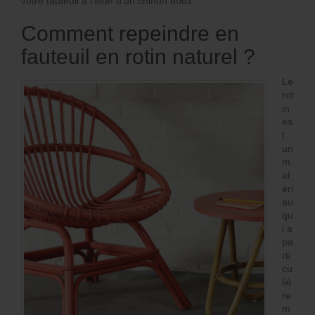
votre fauteuil à l’aide d’un chiffon doux.
Comment repeindre en
fauteuil en rotin naturel ?
Le
rot
in
es
t
un
m
at
éri
au
qu
i a
pa
rti
cu
liè
re
m