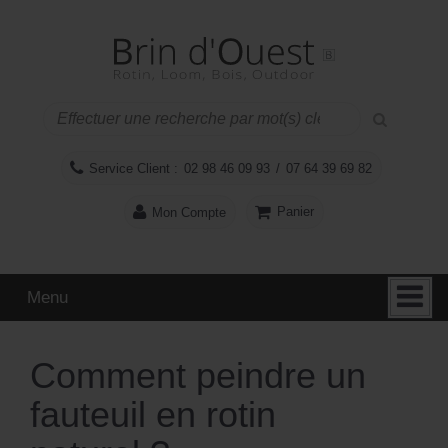
Aller
Sauter
au
au
contenu
menu
principal
Service Client :
02 98 46 09 93
/
07 64 39 69 82
Panier
Mon Compte
Menu
Comment peindre un
fauteuil en rotin