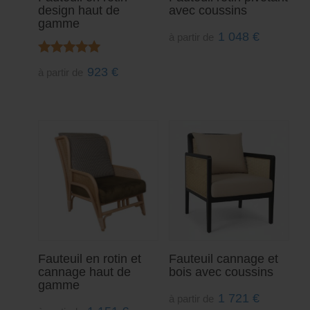
design haut de
avec coussins
gamme
1 048
€
à partir de
Note
923
€
à partir de
5.00
sur 5
Fauteuil en rotin et
Fauteuil cannage et
cannage haut de
bois avec coussins
gamme
1 721
€
à partir de