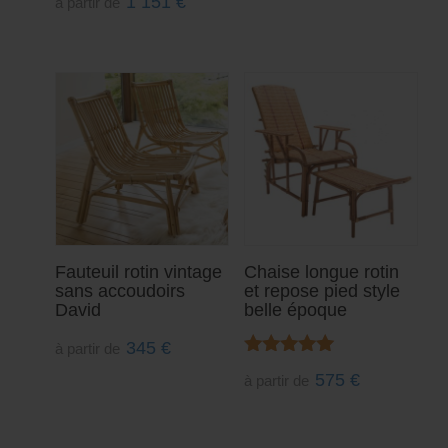
1 151
€
à partir de
Fauteuil rotin vintage
Chaise longue rotin
sans accoudoirs
et repose pied style
David
belle époque
345
€
à partir de
Note
575
€
à partir de
5.00
sur 5