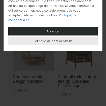
cookies en cliquant sur le lien "Protection des données"
Michelangelo
en bas de chaque page de notre site. Si vous continuez à
599
€
à partir de
utiliser ce dernier, nous considérerons que vous
788
€
à partir de
acceptez l'utilisation des cookies.
Politique de
confidentialité
Accepter
Politique de confidentialité
Fauteuil en rotin
Fauteuil rotin vintage
design Caroline
design Donatello –
Sika Design
1 049
€
1 158
€