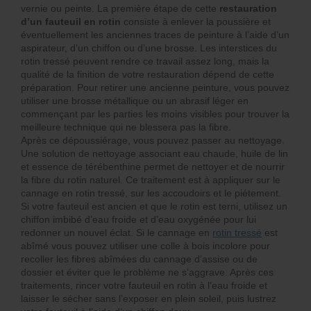
vernie ou peinte. La première étape de cette
restauration
d’un fauteuil en rotin
consiste à enlever la poussière et
éventuellement les anciennes traces de peinture à l’aide d’un
aspirateur, d’un chiffon ou d’une brosse. Les interstices du
rotin tressé peuvent rendre ce travail assez long, mais la
qualité de la finition de votre restauration dépend de cette
préparation. Pour retirer une ancienne peinture, vous pouvez
utiliser une brosse métallique ou un abrasif léger en
commençant par les parties les moins visibles pour trouver la
meilleure technique qui ne blessera pas la fibre.
Après ce dépoussiérage, vous pouvez passer au nettoyage.
Une solution de nettoyage associant eau chaude, huile de lin
et essence de térébenthine permet de nettoyer et de nourrir
la fibre du rotin naturel. Ce traitement est à appliquer sur le
cannage en rotin tressé, sur les accoudoirs et le piétement.
Si votre fauteuil est ancien et que le rotin est terni, utilisez un
chiffon imbibé d’eau froide et d’eau oxygénée pour lui
redonner un nouvel éclat. Si le cannage en
rotin tressé
est
abîmé vous pouvez utiliser une colle à bois incolore pour
recoller les fibres abîmées du cannage d’assise ou de
dossier et éviter que le problème ne s’aggrave. Après ces
traitements, rincer votre fauteuil en rotin à l’eau froide et
laisser le sécher sans l’exposer en plein soleil, puis lustrez