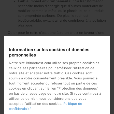
Faible impact environnemental :
Sa transformation
nécessite moins d'énergie que d'autres matériaux de
mobilier comme le métal ou le plastique, ce qui réduit
son empreinte carbone. De plus, le rotin est
biodégradable, évitant ainsi de contribuer à la pollution
plastique.
Opter pour le rotin, c'est donc faire un choix en faveur d'une
consommation responsable, qui privilégie les matériaux
durables et renouvelables, tout en soutenant la conservation
des écosystèmes naturels.
Information sur les cookies et données
personnelles
Adaptabilité du rotin en
Notre site Brindouest.com utilise ses propres cookies et
intérieur et en extérieur :
ceux de ses partenaires pour améliorer l'utilisation de
notre site et analyser notre traffic. Ces cookies sont
avantages et limitations
soumis à votre consentement préalable. Vous pouvez à
tout moment accepter ou refuser tout ou partie de ces
Si le rotin séduit par son esthétique naturelle et son côté
cookies en cliquant sur le lien "Protection des données"
intemporel, il est essentiel de comprendre dans quelles
en bas de chaque page de notre site. Si vous continuez à
conditions ce matériau révèle pleinement ses atouts. Bien
utiliser ce dernier, nous considérerons que vous
qu'il soit particulièrement prisé pour un usage intérieur,
le
acceptez l'utilisation des cookies.
Politique de
rotin peut également s'inviter en extérieur, sous
confidentialité
certaines conditions
.