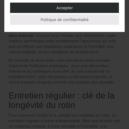
Le rotin naturel est idéal pour meubler des espaces
Accepter
intérieurs grâce à sa capacité à ajouter une touche
chaleureuse et exotique. Toutefois,
il nécessite une
protection contre l'humidité et les rayons UV s'il est
Politique de confidentialité
utilisé en extérieur
. Pour une exposition prolongée aux
éléments,
la résine tressée représente une alternative
plus robuste
. Conçue pour résister aux intempéries, cette
matière synthétique imite parfaitement l'apparence du rotin
tout en offrant une résistance supérieure à l'humidité, aux
rayons solaires, et aux variations de température.
En résumé, le choix entre rotin naturel et résine tressée
dépend de l'utilisation envisagée : pour une décoration
intérieure ou extérieure sous abri, le rotin naturel est un
excellent choix ; pour les jardins ou terrasses exposés, la
résine tressée s'impose comme une solution plus durable.
Entretien régulier : clé de la
longévité du rotin
Pour préserver l'éclat et la solidité des meubles en rotin, un
entretien régulier s'avère indispensable. Bien que le rotin soit
un matériau robuste, il reste sensible à l'humidité, à la