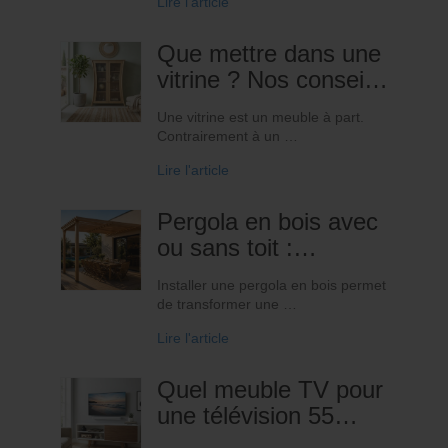
Lire l'article
Que mettre dans une
vitrine ? Nos conseils
pour créer une
Une vitrine est un meuble à part.
décoration élégante
Contrairement à un …
sans surcharger votre
Lire l'article
intérieur
Pergola en bois avec
ou sans toit :
comment faire le bon
Installer une pergola en bois permet
choix pour votre
de transformer une …
terrasse ?
Lire l'article
Quel meuble TV pour
une télévision 55
pouces ?