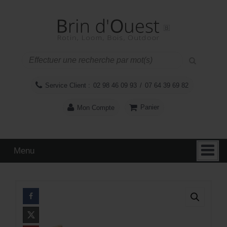
Aller
Sauter
au
au
contenu
menu
principal
Service Client :
02 98 46 09 93
/
07 64 39 69 82
Panier
Mon Compte
Menu