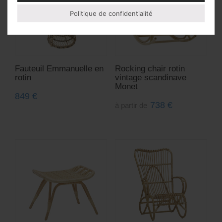
Politique de confidentialité
Fauteuil Emmanuelle en
Rocking chair rotin
rotin
vintage scandinave
Monet
849
€
738
€
à partir de