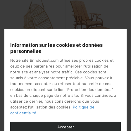
Information sur les cookies et données
personnelles
Balancelle à suspendre
Chaise longue rotin et
Notre site Brindouest.com utilise ses propres cookies et
Renoir de Sika Design
repose pied style belle
ceux de ses partenaires pour améliorer l'utilisation de
époque
notre site et analyser notre traffic. Ces cookies sont
629
€
à partir de
soumis à votre consentement préalable. Vous pouvez à
tout moment accepter ou refuser tout ou partie de ces
Note
575
€
à partir de
cookies en cliquant sur le lien "Protection des données"
5.00
en bas de chaque page de notre site. Si vous continuez à
sur 5
utiliser ce dernier, nous considérerons que vous
acceptez l'utilisation des cookies.
Politique de
confidentialité
Accepter