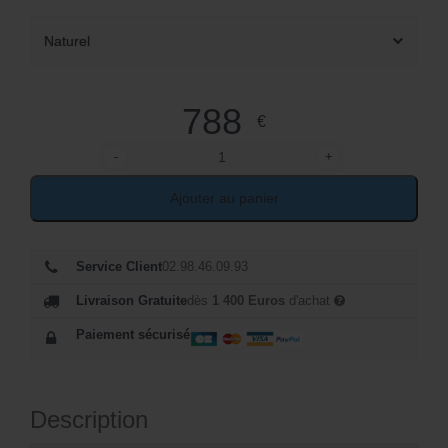
Naturel
788
€
-
+
quantité de Chaise longue rotin style scandinave 
Ajouter au panier
Service Client
02.98.46.09.93
Livraison Gratuite
dès
1 400 Euros
d'achat
Paiement sécurisé
Description