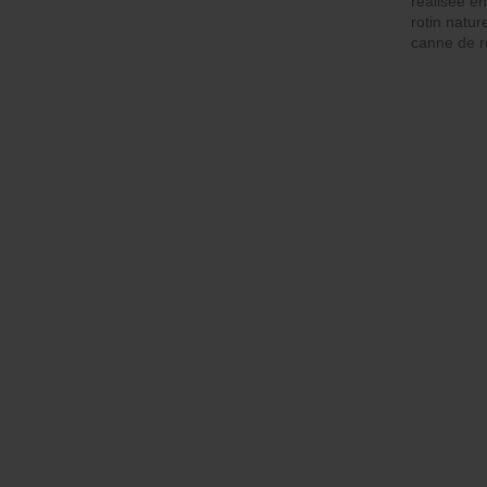
réalisée en
rotin natur
canne de ro