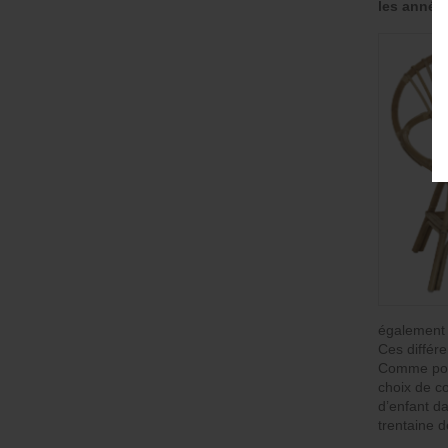
les années
également f
Ces différe
Comme pour
choix de co
d’enfant d
trentaine d