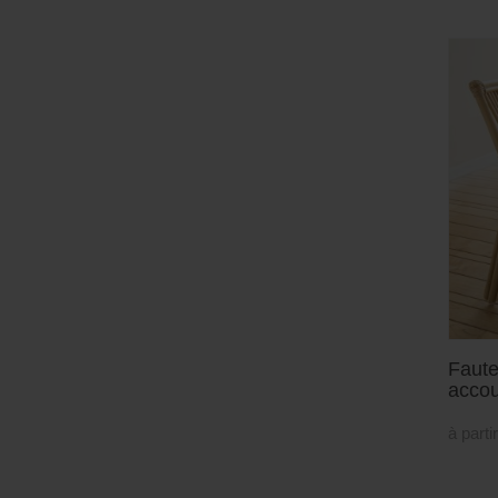
Faute
accou
à parti