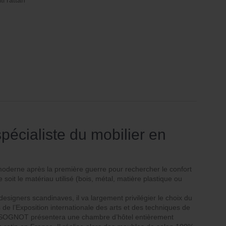
ti rattan
écialiste du mobilier en
derne après la première guerre pour rechercher le confort
oit le matériau utilisé (bois, métal, matière plastique ou
igners scandinaves, il va largement privilégier le choix du
rs de l’Exposition internationale des arts et des techniques de
is SOGNOT présentera une chambre d’hôtel entièrement