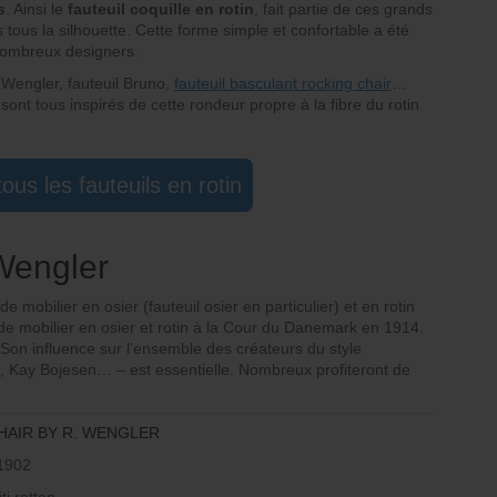
s
. Ainsi le
fauteuil coquille en rotin
, fait partie de ces grands
tous la silhouette. Cette forme simple et confortable a été
 nombreux designers.
n Wengler, fauteuil Bruno,
fauteuil basculant rocking chair
…
 sont tous inspirés de cette rondeur propre à la fibre du rotin
tous les fauteuils en rotin
 Wengler
 mobilier en osier (fauteuil osier en particulier) et en rotin
e mobilier en osier et rotin à la Cour du Danemark en 1914.
in. Son influence sur l’ensemble des créateurs du style
 Kay Bojesen… – est essentielle. Nombreux profiteront de
AIR BY R. WENGLER
1902