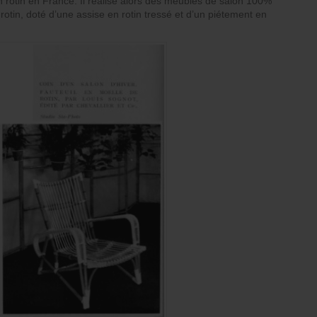
 en rotin en France. Il réalise alors des meubles de salon 100%
rotin, doté d’une assise en rotin tressé et d’un piétement en