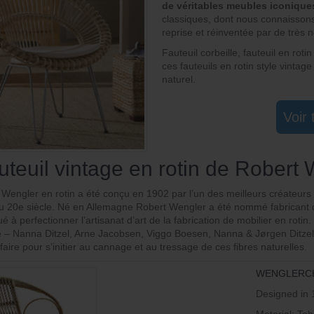
de véritables meubles iconique
classiques, dont nous connaissons 
reprise et réinventée par de très
Fauteuil corbeille, fauteuil en roti
ces fauteuils en rotin style vintage
naturel.
Voir 
uteuil vintage en rotin de Robert
 Wengler en rotin a été conçu en 1902 par l’un des meilleurs créateurs de
u 20e siècle. Né en Allemagne Robert Wengler a été nommé fabricant d
bué à perfectionner l’artisanat d’art de la fabrication de mobilier en rot
 – Nanna Ditzel, Arne Jacobsen, Viggo Boesen, Nanna & Jørgen Ditzel,
faire pour s’initier au cannage et au tressage de ces fibres naturelles.
WENGLERCH
Designed in 