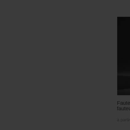
Faute
faute
à parti