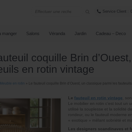
Service Client :
 à manger
Salons
Véranda
Jardin
Cadeau – Deco
auteuil coquille Brin d’Ouest
euils en rotin vintage
Meuble en rotin
»
Le fauteuil coquille Brin d’Ouest, un classique parmi les fauteuils
Le
fauteuil en rotin vintage
, so
Le mobilier en rotin c’est tout un
utilisé la souplesse et la solidité d
rondeur, ou le fauteuil moderne en
« exotique » mêlant sobriété et ma
Les designers scandinaves et f