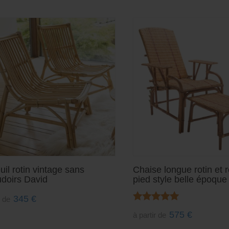
uil rotin vintage sans
Chaise longue rotin et 
doirs David
pied style belle époque
345
€
r de
Note
575
€
à partir de
5.00
sur 5