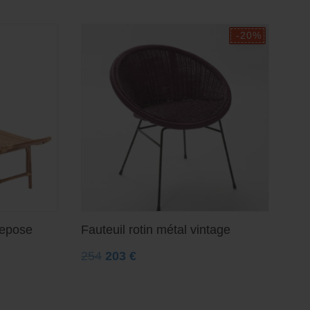
repose
Fauteuil rotin métal vintage
254
203
€