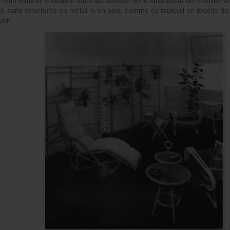
 rotin naturel. Il devient dans les années 50 le spécialiste du mobilier
el, sans structures en métal ni en bois, comme ce fauteuil en moelle de 
tin.