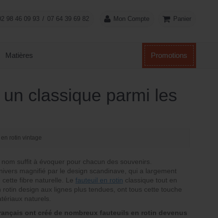
Panier
02 98 46 09 93
/
07 64 39 69 82
Mon Compte
Matières
Promotions
, un classique parmi les
 en rotin vintage
n nom suffit à évoquer pour chacun des souvenirs.
 univers magnifié par le design scandinave, qui a largement
e cette fibre naturelle. Le
fauteuil en rotin
classique tout en
 rotin design aux lignes plus tendues, ont tous cette touche
tériaux naturels.
rançais ont créé de nombreux fauteuils en rotin devenus