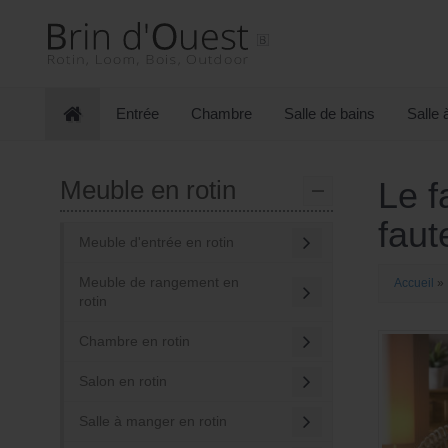
Aller
Sauter
au
au
contenu
menu
principal
Entrée
Chambre
Salle de bains
Salle
Meuble en rotin
Le f
faut
Meuble d'entrée en rotin
Meuble de rangement en
Accueil
»
rotin
Chambre en rotin
Salon en rotin
Salle à manger en rotin