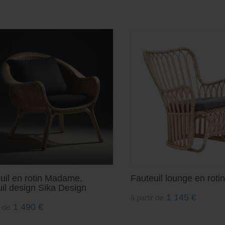
uil en rotin Madame,
Fauteuil lounge en rotin
uil design Sika Design
1 145
€
à partir de
1 490
€
r de