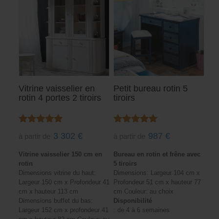
Vitrine vaisselier en
Petit bureau rotin 5
rotin 4 portes 2 tiroirs
tiroirs
Note
Note
3 302
€
987
€
à partir de
à partir de
5.00
5.00
sur 5
sur 5
Vitrine vaisselier 150 cm en
Bureau en rotin et frêne avec
rotin
5 tiroirs
Dimensions vitrine du haut:
Dimensions: Largeur 104 cm x
Largeur 150 cm x Profondeur 41
Profondeur 51 cm x hauteur 77
cm x hauteur 113 cm
cm Couleur: au choix
Dimensions buffet du bas:
Disponibilité
Largeur 152 cm x profondeur 41
: de 4 à 6 semaines