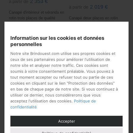
2 353
€
à partir de
2 019
€
à partir de
Canapé d'intérieur et véranda en
rotin trois places de qualité
Canapé deux places en rotin
Dimensions: longueur 182 cm x
Dimensions: longueur 133 cm x
profondeur 83 cm x hauteur 84
profondeur 96 cm x hauteur 105
cm Hauteur d'assise: 45 cm
cm Hauteur d'assise: 45 cm
Information sur les cookies et données
Délais de livraison
Couleur: au choix Tissu: au
personnelles
: 4 à 5 semaines
choix
Délais de livraison
Notre site Brindouest.com utilise ses propres cookies et
: 4 à 5 semaines
ceux de ses partenaires pour améliorer l'utilisation de
notre site et analyser notre traffic. Ces cookies sont
soumis à votre consentement préalable. Vous pouvez à
tout moment accepter ou refuser tout ou partie de ces
cookies en cliquant sur le lien "Protection des données"
en bas de chaque page de notre site. Si vous continuez à
utiliser ce dernier, nous considérerons que vous
acceptez l'utilisation des cookies.
Politique de
confidentialité
Accepter