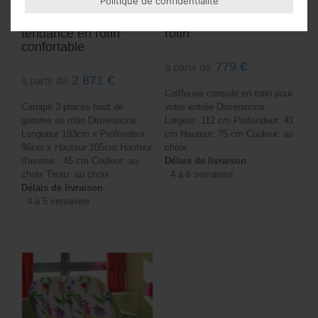
Politique de confidentialité
Canapé trois places
Coiffeuse console en
tendance en rotin
rotin
confortable
779
€
à partir de
2 871
€
à partir de
Coiffeuse console en rotin pour
Canapé 3 places haut de
votre entrée Dimensions:
gamme en rotin Dimensions:
Largeur: 112 cm Profondeur: 41
Longueur 193cm x Profondeur
cm Hauteur: 75 cm Couleur: au
96cm x Hauteur 105cm Hauteur
choix
d'assise : 45 cm Couleur: au
Délais de livraison
choix Tissu: au choix
: 4 à 6 semaines
Délais de livraison
: 4 à 5 semaines