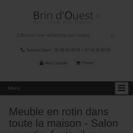
Aller
Sauter
au
au
contenu
menu
principal
Service Client :
02 98 46 09 93
/
07 64 39 69 82
Panier
Mon Compte
Menu
Meuble en rotin dans
toute la maison - Salon