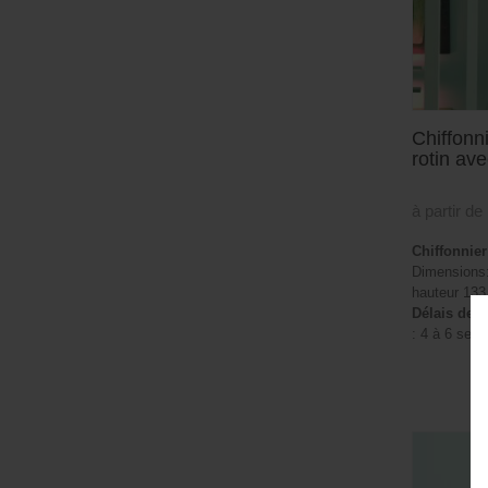
Chiffonn
rotin ave
à partir de
Chiffonnier
Dimensions:
hauteur 133
Délais de l
: 4 à 6 sem