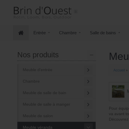
Aller
Sauter
au
au
contenu
menu
principal
Entrée
Chambre
Salle de bains
Nos produits
Meub
Meuble d'entrée
Accueil
»
Chambre
Meuble de salle de bain
Meuble de salle à manger
Pour équip
va avant to
Meuble de salon
Découvrez 
Meuble véranda