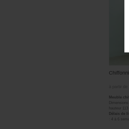
Chiffonni
à partir de
Meuble chif
Dimensions:
hauteur 113
Délais de l
: 4 à 6 sem