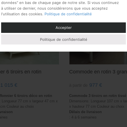
données" en bas de chaque page de notre site. Si vous continuez
à utiliser ce dernier, nous considérerons que vous acceptez
l'utilisation des cookies.
Politique de confidentialité
Accepter
Politique de confidentialité
er 6 tiroirs en rotin
Commode en rotin 3 grand
1 015
€
977
€
à partir de
fonnier 6 tiroirs déco en rotin
Commode 3 tiroirs en rotin tissé 
 Longueur 77 cm x largeur 47 cm x
Dimensions: Longueur 107 cm x la
 cm Couleur au choix
x hauteur 77 cm Couleur au choix
ivraison
Délais de livraison
aines
: 4 à 6 semaines