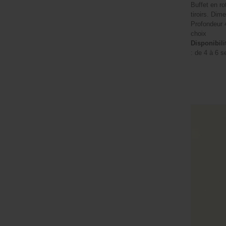
Buffet en rot
tiroirs. Dim
Profondeur 
choix
Disponibili
: de 4 à 6 