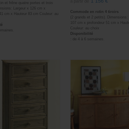
1 156
€
à partir de
5.00
in et frêne quatre portes et trois
sur 5
ensions: Largeur x 126 cm x
Commode en rotin 4 tiroirs
41 cm x Hauteur 83 cm Couleur: au
(2 grands et 2 petits). Dimensions
107 cm x profondeur 51 cm x Haut
té
Couleur: au choix
semaines.
Disponibilité
: de 4 à 6 semaines.