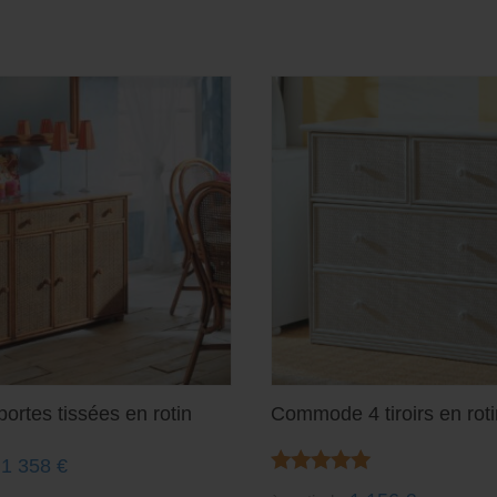
portes tissées en rotin
Commode 4 tiroirs en roti
1 358
€
Note