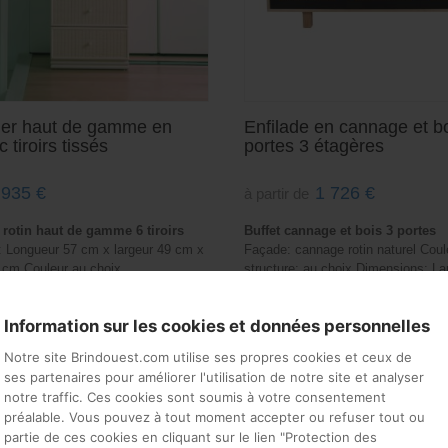
ier haut de gamme en
Enfilade en cannage et bo
c tiroirs tissés
portes 3 étagères
935
€
1 726
€
à partir de
 rotin haut de gamme 6 tiroirs
Buffet cannage et bois 3 portes
 Longueur 57 cm x largeur 49 cm x
Façade: cannage rotin naturel Coul
 cm Couleur au choix
structure: au choix Dimensions: L
ivraison
x profondeur 50 cm x hauteur 77 c
aines
Disponibilité
Information sur les cookies et données personnelles
: de 4 à 6 semaines
Notre site Brindouest.com utilise ses propres cookies et ceux de
ses partenaires pour améliorer l'utilisation de notre site et analyser
notre traffic. Ces cookies sont soumis à votre consentement
préalable. Vous pouvez à tout moment accepter ou refuser tout ou
partie de ces cookies en cliquant sur le lien "Protection des