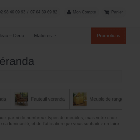
Panier
02 98 46 09 93
/
07 64 39 69 82
Mon Compte
eau – Deco
Matières
Promotions
véranda
nda
Fauteuil veranda
Meuble de rangement v
choix parmi de nombreux types de meubles, mais votre choix
sa luminosité, et de l’utilisation que vous souhaitez en faire.