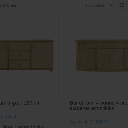
s affichés
otin largeur 150 cm
Buffet rotin 4 portes 4 tir
étagères amovibles
1 561
€
2 918
€
à partir de
n 150 cm 2 portes 3 tiroirs