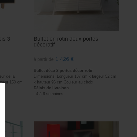
is 3
Buffet en rotin deux portes
décoratif
1 426
€
à partir de
Buffet déco 2 portes décor rotin
eur de la
Dimensions: Longueur 137 cm x largeur 52 cm
argeur 150 cm
x hauteur 96 cm Couleur au choix
m
Délais de livraison
: 4 à 6 semaines