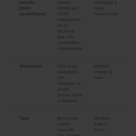
tressée
naturel,
nettoyage à
col
(rotin
résiste aux
l’eau
con
synthétique)
UV et
savonneuse
intempéries,
ne se
décolore
pas, très
confortable,
imperméable
Aluminium
Ultra-léger,
Minimal :
Mod
inoxydable,
rinçage à
épu
très
l’eau
résistant, ne
rouille
jamais, facile
à déplacer
Teck
Bois noble,
Modéré :
Cla
patine
huile 1-
élé
naturelle,
2x/an
int
très durable