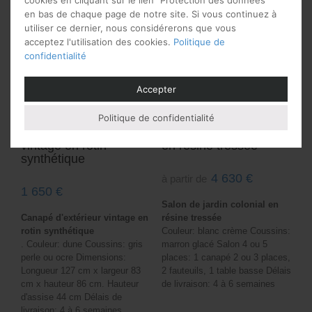
en bas de chaque page de notre site. Si vous continuez à
utiliser ce dernier, nous considérerons que vous
acceptez l'utilisation des cookies.
Politique de
confidentialité
Accepter
Politique de confidentialité
Canapé d’extérieur
Salon de jardin colonial
vintage en rotin
en résine tressée
synthétique
4 630
€
à partir de
1 650
€
Salon de jardin colonial en
Canapé d'extérieur vintage en
résine tressée
rotin synthétique
Couleur: blanc crème Coussins:
. Couleur: dune Coussins: gris
marron glacé Salon 4 ou 5
perle ou ocre Dimensions:
places: 1 canapé 2 ou 3 places,
Longueur 127 cm x largeur 83
2 fauteuils, 1 table basse Délais
cm x hauteur 86 cm. Hauteur
de livraison: 4 à 6 semaines
d'assise 44 cm Délais de
livraison: 4 à 6 semaines.