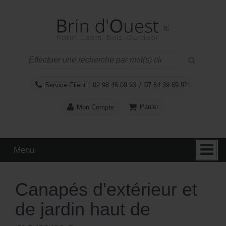
Aller
Sauter
au
au
contenu
menu
principal
Service Client :
02 98 46 09 93
/
07 64 39 69 82
Panier
Mon Compte
Menu
Canapés d'extérieur et
de jardin haut de