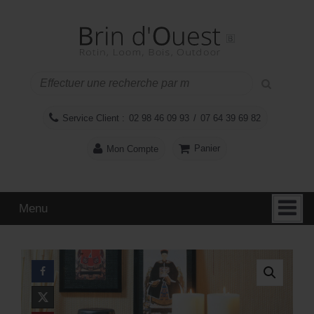
Aller
Sauter
au
au
contenu
menu
principal
Service Client :
02 98 46 09 93
/
07 64 39 69 82
Panier
Mon Compte
Menu