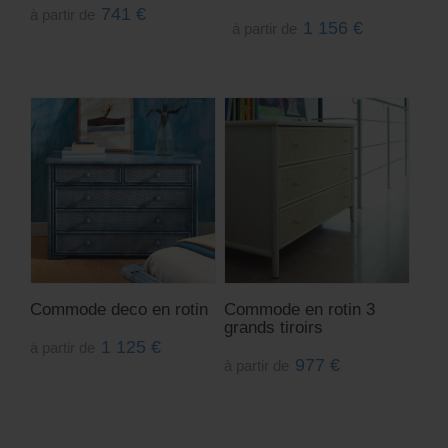
741
€
à partir de
Note
1 156
€
à partir de
5.00
sur 5
Commode deco en rotin
Commode en rotin 3
grands tiroirs
1 125
€
à partir de
977
€
à partir de