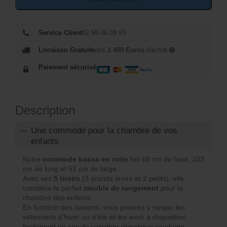
Service Client
02.98.46.09.93
Livraison Gratuite
dès
1 400 Euros
d'achat
Paiement sécurisé
Description
Une commode pour la chambre de vos
enfants
Notre
commode basse en rotin
fait 68 cm de haut, 103
cm de long et 51 cm de large.
Avec ses
5 tiroirs
(3 grands tiroirs et 2 petits), elle
constitue le parfait
meuble de rangement
pour la
chambre des enfants.
En fonction des saisons, vous pourrez y ranger les
vêtements d’hiver ou d’été et les avoir à disposition
facilement en cas de variation climatique soudaine.