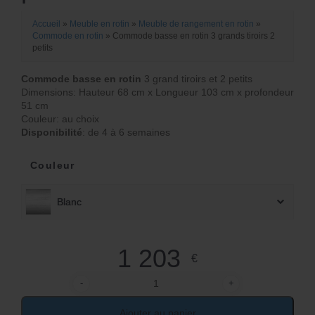
Accueil
»
Meuble en rotin
»
Meuble de rangement en rotin
»
Commode en rotin
»
Commode basse en rotin 3 grands tiroirs 2
petits
Commode basse en rotin
3 grand tiroirs et 2 petits
Dimensions: Hauteur 68 cm x Longueur 103 cm x profondeur
51 cm
Couleur: au choix
Disponibilité
: de 4 à 6 semaines
Couleur
Blanc
1 203
€
-
+
quantité de Commode basse en rotin 3 grands tiroir
Ajouter au panier