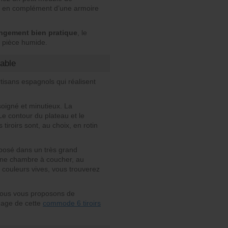
ite en complément d’une armoire
angement bien pratique
, le
e pièce humide.
able
tisans espagnols qui réalisent
s soigné et minutieux. La
Le contour du plateau et le
iroirs sont, au choix, en rotin
posé dans un très grand
 une chambre à coucher, au
s couleurs vives, vous trouverez
 nous vous proposons de
mage de cette
commode 6 tiroirs