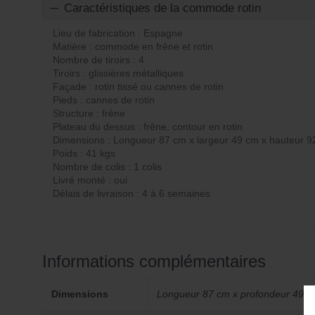
Caractéristiques de la commode rotin
Lieu de fabrication : Espagne
Matière : commode en frêne et rotin
Nombre de tiroirs : 4
Tiroirs : glissières métalliques
Façade : rotin tissé ou cannes de rotin
Pieds : cannes de rotin
Structure : frêne
Plateau du dessus : frêne, contour en rotin
Dimensions : Longueur 87 cm x largeur 49 cm x hauteur 9
Poids : 41 kgs
Nombre de colis : 1 colis
Livré monté : oui
Délais de livraison : 4 à 6 semaines
Informations complémentaires
Dimensions
Longueur 87 cm x profondeur 49 c