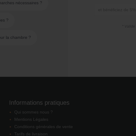
émarches nécessaires ?
les ?
* Valide
ur la chambre ?
Informations pratiques
Qui sommes nous ?
Mentions Légales
Conditions générales de vente
Tarifs de livraison