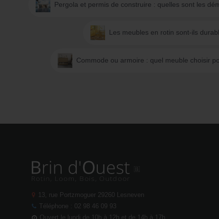
Pergola et permis de construire : quelles sont les d
Les meubles en rotin sont-ils durab
Commode ou armoire : quel meuble choisir po
13, rue Portzmoguer
29260 Lesneven
Téléphone : 02 98 46 09 93
Ouvert le lundi de 10h à 12h et de 14h à 17h