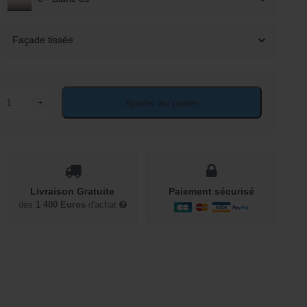
Façade tissée
+
Ajouter au panier
ité de Commode en rotin 4 tiroirs tissés ou cannes de rotin
Livraison Gratuite
Paiement sécurisé
dès
1 400 Euros
d'achat