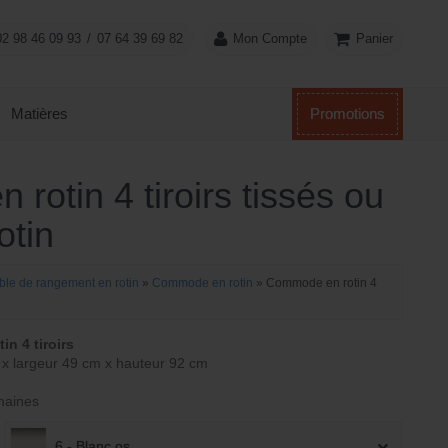
Panier
02 98 46 09 93
/
07 64 39 69 82
Mon Compte
Matières
Promotions
rotin 4 tiroirs tissés ou
otin
le de rangement en rotin
»
Commode en rotin
»
Commode en rotin 4
n 4 tiroirs
x largeur 49 cm x hauteur 92 cm
maines
6 - Blanc os