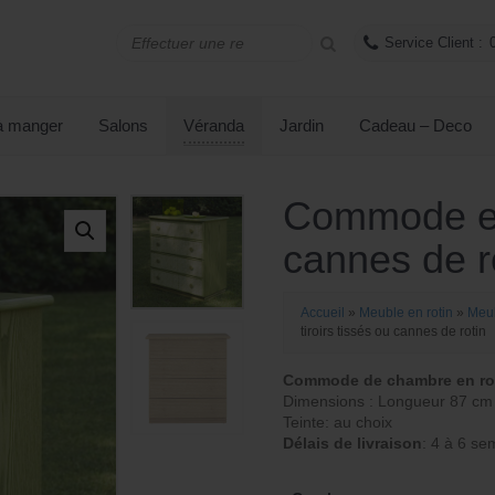
Service Client :
 à manger
Salons
Véranda
Jardin
Cadeau – Deco
Commode en 
cannes de r
Accueil
»
Meuble en rotin
»
Meub
tiroirs tissés ou cannes de rotin
Commode de chambre en roti
Dimensions : Longueur 87 cm 
Teinte: au choix
Délais de livraison
: 4 à 6 se