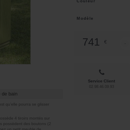
Couleur
Modèle
741
€
-
quant
Service Client
02.98.46.09.93
 de bain
’est qu’elle pourra se glisser
ossède 4 tiroirs montés sur
roirs possèdent des boutons (2
chez un petit meuble de