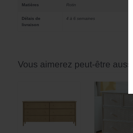
Matières
Rotin
Délais de
4 à 6 semaines
livraison
Vous aimerez peut-être aus