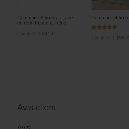
Commode 6 tiroirs façade
Commode 4 tiroirs
en rotin tressé et frêne
1 311
€
à partir de
Note
1 156
à partir de
5.00
sur 5
Avis client
Avis