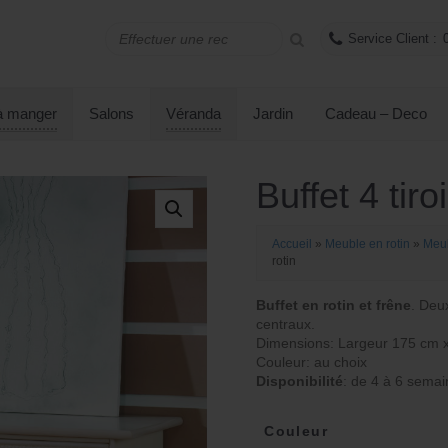
Service Client :
 à manger
Salons
Véranda
Jardin
Cadeau – Deco
Buffet 4 tiro
Accueil
»
Meuble en rotin
»
Meub
rotin
Buffet en rotin et frêne
. Deu
centraux.
Dimensions: Largeur 175 cm 
Couleur: au choix
Disponibilité
: de 4 à 6 semai
Couleur