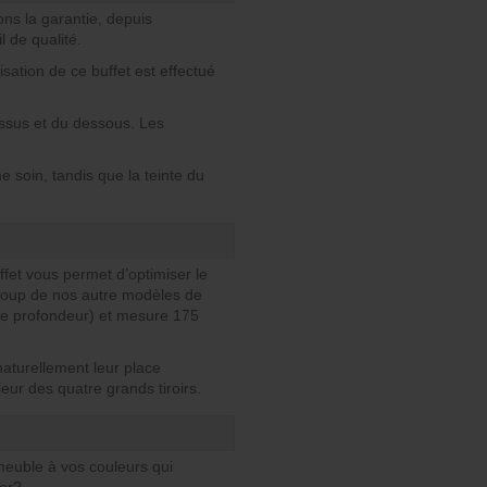
ns la garantie, depuis
l de qualité.
isation de ce buffet est effectué
essus et du dessous. Les
e soin, tandis que la teinte du
ffet vous permet d’optimiser le
coup de nos autre modèles de
 de profondeur) et mesure 175
 naturellement leur place
eur des quatre grands tiroirs.
 meuble à vos couleurs qui