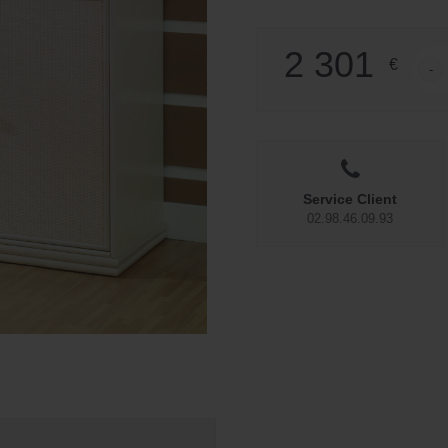
2 301
€
-
quant
Service Client
02.98.46.09.93