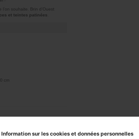
ger?
e l’on souhaite. Brin d’Ouest
ces et teintes patinées
.
90 cm
Information sur les cookies et données personnelles
m Hauteur: 90 cm