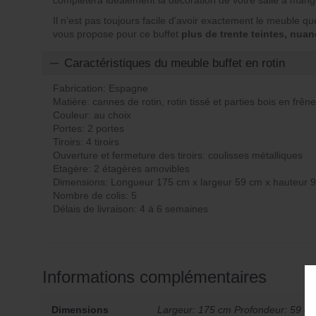
complètera idéalement la décoration de votre salle à man
Il n’est pas toujours facile d’avoir exactement le meuble qu
vous propose pour ce buffet
plus de trente teintes, nuan
Caractéristiques du meuble buffet en rotin
Fabrication: Espagne
Matière: cannes de rotin, rotin tissé et parties bois en frêne
Couleur: au choix
Portes: 2 portes
Tiroirs: 4 tiroirs
Ouverture et fermeture des tiroirs: coulisses métalliques
Etagère: 2 étagères amovibles
Dimensions: Longueur 175 cm x largeur 59 cm x hauteur 
Nombre de colis: 5
Délais de livraison: 4 à 6 semaines
Informations complémentaires
Dimensions
Largeur: 175 cm Profondeur: 59 c