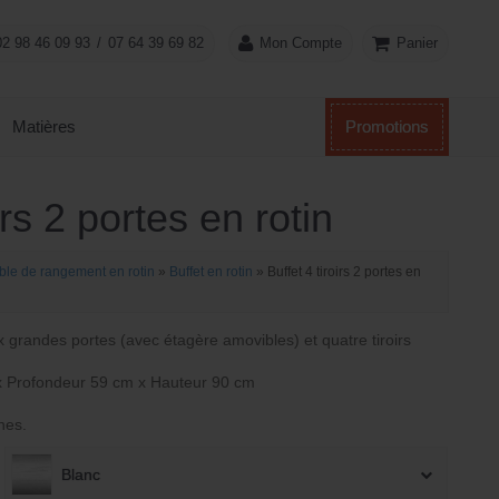
Panier
02 98 46 09 93
/
07 64 39 69 82
Mon Compte
Matières
Promotions
irs 2 portes en rotin
le de rangement en rotin
»
Buffet en rotin
»
Buffet 4 tiroirs 2 portes en
x grandes portes (avec étagère amovibles) et quatre tiroirs
x Profondeur 59 cm x Hauteur 90 cm
nes.
Blanc