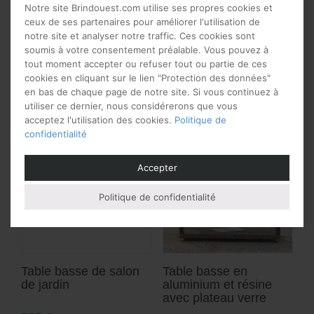
. Dimensions: Longueur 130 cm
plateaux en rotin
Notre site Brindouest.com utilise ses propres cookies et
x Profondeur 70 cm x Hauteur
Dimensions: Longueur: 110 cm
ceux de ses partenaires pour améliorer l'utilisation de
35 cm Couleur unique: gris
x Largeur: 60 cm x hauteur: 46
notre site et analyser notre traffic. Ces cookies sont
Délais de livraison: 3 à 4
cm Trente couleurs au choix
soumis à votre consentement préalable. Vous pouvez à
semaines.
Délais de livraison
tout moment accepter ou refuser tout ou partie de ces
: 4 à 6 semaines
cookies en cliquant sur le lien "Protection des données"
en bas de chaque page de notre site. Si vous continuez à
utiliser ce dernier, nous considérerons que vous
acceptez l'utilisation des cookies.
Politique de
confidentialité
Accepter
Politique de confidentialité
Table basse de salon
Table basse en
de jardin
aluminium et résine
avec plateau verre