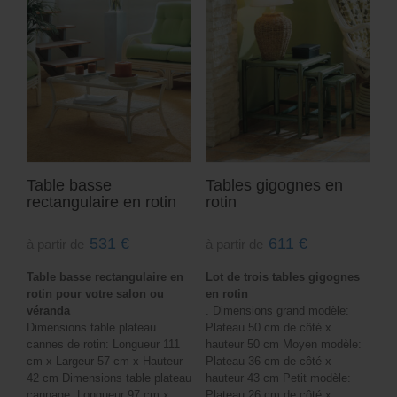
Table basse
Tables gigognes en
rectangulaire en rotin
rotin
531
€
611
€
à partir de
à partir de
Table basse rectangulaire en
Lot de trois tables gigognes
rotin pour votre salon ou
en rotin
véranda
. Dimensions grand modèle:
Dimensions table plateau
Plateau 50 cm de côté x
cannes de rotin: Longueur 111
hauteur 50 cm Moyen modèle:
cm x Largeur 57 cm x Hauteur
Plateau 36 cm de côté x
42 cm Dimensions table plateau
hauteur 43 cm Petit modèle:
cannage: Longueur 97 cm x
Plateau 26 cm de côté x