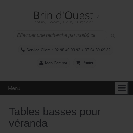
Aller
Sauter
au
au
contenu
menu
principal
Service Client :
02 98 46 09 93
/
07 64 39 69 82
Panier
Mon Compte
Menu
Tables basses pour
véranda