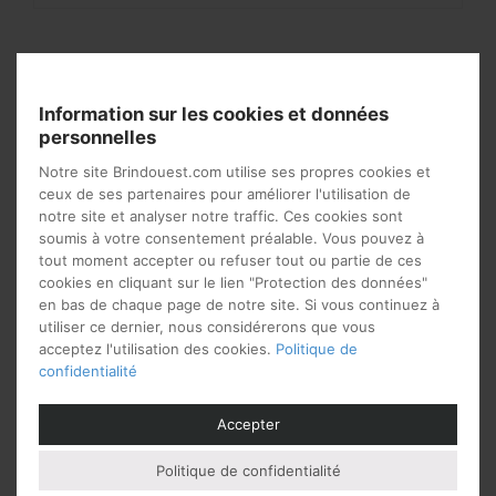
Vous aimerez peut-être
aussi…
Information sur les cookies et données
personnelles
Notre site Brindouest.com utilise ses propres cookies et
ceux de ses partenaires pour améliorer l'utilisation de
notre site et analyser notre traffic. Ces cookies sont
soumis à votre consentement préalable. Vous pouvez à
tout moment accepter ou refuser tout ou partie de ces
cookies en cliquant sur le lien "Protection des données"
en bas de chaque page de notre site. Si vous continuez à
utiliser ce dernier, nous considérerons que vous
acceptez l'utilisation des cookies.
Politique de
confidentialité
Table basse ronde en
Table gigogne rotin avec
Accepter
rotin
plateau verre
Politique de confidentialité
508
€
518
€
à partir de
à partir de