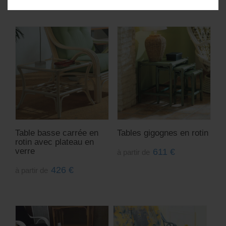
Table basse carrée en
Tables gigognes en rotin
rotin avec plateau en
verre
611
€
à partir de
426
€
à partir de