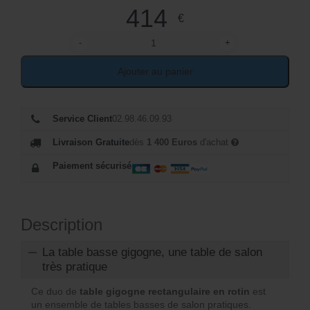
414
€
-
+
quantité de Table gigogne rectangulaire en rotin pl
Ajouter au panier
Service Client
02.98.46.09.93
Livraison Gratuite
dès
1 400 Euros
d'achat
Paiement sécurisé
Description
La table basse gigogne, une table de salon
très pratique
Ce duo de
table gigogne rectangulaire en rotin
est
un ensemble de tables basses de salon pratiques.