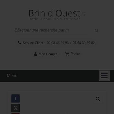
Aller
Sauter
au
au
contenu
menu
principal
Service Client :
02 98 46 09 93
/
07 64 39 69 82
Panier
Mon Compte
Menu