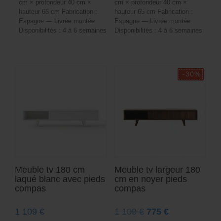
cm × profondeur 40 cm ×
cm × profondeur 40 cm ×
hauteur 65 cm Fabrication :
hauteur 65 cm Fabrication :
Espagne — Livrée montée
Espagne — Livrée montée
Disponibilités : 4 à 6 semaines
Disponibilités : 4 à 6 semaines
Meuble tv 180 cm
Meuble tv largeur 180
laqué blanc avec pieds
cm en noyer pieds
compas
compas
Le
Le
1 109
€
1 109
€
775
€