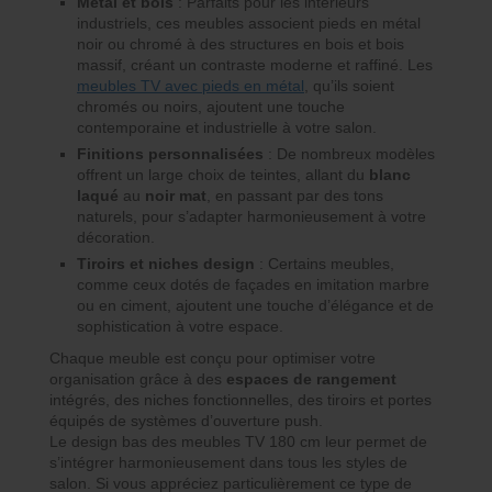
Métal et bois
: Parfaits pour les intérieurs
industriels, ces meubles associent pieds en métal
noir ou chromé à des structures en bois et bois
massif, créant un contraste moderne et raffiné. Les
meubles TV avec pieds en métal
, qu’ils soient
chromés ou noirs, ajoutent une touche
contemporaine et industrielle à votre salon.
Finitions personnalisées
: De nombreux modèles
offrent un large choix de teintes, allant du
blanc
laqué
au
noir mat
, en passant par des tons
naturels, pour s’adapter harmonieusement à votre
décoration.
Tiroirs et niches design
: Certains meubles,
comme ceux dotés de façades en imitation marbre
ou en ciment, ajoutent une touche d’élégance et de
sophistication à votre espace.
Chaque meuble est conçu pour optimiser votre
organisation grâce à des
espaces de rangement
intégrés, des niches fonctionnelles, des tiroirs et portes
équipés de systèmes d’ouverture push.
Le design bas des meubles TV 180 cm leur permet de
s’intégrer harmonieusement dans tous les styles de
salon. Si vous appréciez particulièrement ce type de