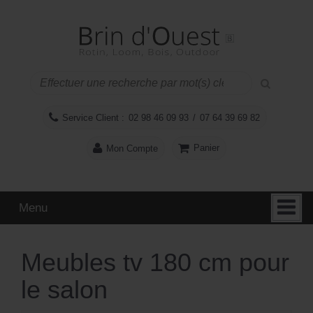
Aller
Sauter
au
au
contenu
menu
principal
Service Client :
02 98 46 09 93
/
07 64 39 69 82
Panier
Mon Compte
Menu
Meubles tv 180 cm pour
le salon