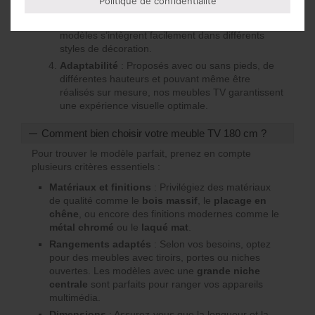
Politique de confidentialité
Polyvalence esthétique
: Que vous préfériez un
look contemporain, industriel ou scandinave, les
modèles s’intègrent facilement dans différents
styles de décoration.
Adaptabilité
: Proposés avec ou sans pieds, de
différentes hauteurs et pouvant même être
réalisés sur mesure, nos meubles TV garantissent
une expérience visuelle optimale.
Comment bien choisir votre meuble TV 180 cm ?
Pour trouver le modèle parfait, prenez en compte
plusieurs critères essentiels :
Matériaux et finitions
: Privilégiez des matériaux
de qualité comme le
bois massif
, le
placage en
chêne
, ou encore des finitions modernes comme le
métal chromé
ou le
laqué mat
.
Rangements adaptés
: Selon vos besoins, optez
pour des meubles avec tiroirs, portes ou niches
ouvertes. Les modèles avec une
grande niche
centrale
sont parfaits pour ranger vos appareils
multimédia.
Dimensions
: Assurez-vous que la longueur et la