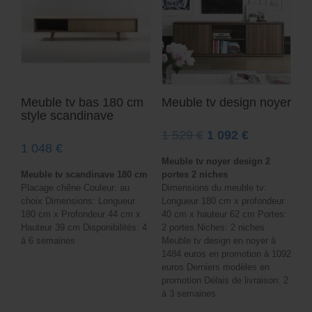
Meuble tv bas 180 cm
Meuble tv design noyer
style scandinave
Le
Le
1 529
€
1 092
€
1 048
€
prix
prix
Meuble tv noyer design 2
initial
actuel
Meuble tv scandinave 180 cm
portes 2 niches
était :
est :
Placage chêne Couleur: au
Dimensions du meuble tv:
choix Dimensions: Longueur
Longueur 180 cm x profondeur
1
1
180 cm x Profondeur 44 cm x
40 cm x hauteur 62 cm Portes:
529 €.
092 €.
Hauteur 39 cm Disponibilités: 4
2 portes Niches: 2 niches
à 6 semaines
Meuble tv design en noyer à
1484 euros en promotion à 1092
euros Derniers modèles en
promotion Délais de livraison: 2
à 3 semaines