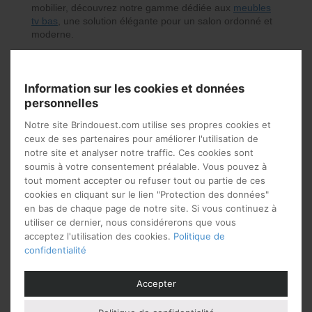
mobilier, découvrez notre gamme dédiée aux
meubles
tv bas
, une solution élégante pour un salon ordonné et
moderne.
Pourquoi opter pour un meuble TV 180 cm ?
Le
meuble TV largeur 180
est idéal pour accueillir de
Information sur les cookies et données
grands écrans tout en conservant un équilibre
personnelles
esthétique. Voici pourquoi il choisir ce meuble télé pour
votre salon :
Notre site Brindouest.com utilise ses propres cookies et
ceux de ses partenaires pour améliorer l'utilisation de
Optimisation de l’espace
: Avec sa longueur
notre site et analyser notre traffic. Ces cookies sont
généreuse, il structure harmonieusement le salon
soumis à votre consentement préalable. Vous pouvez à
et libère de l’espace mural. Si vous recherchez un
tout moment accepter ou refuser tout ou partie de ces
modèle encore plus spacieux, découvrez
également notre collection de
meubles tv 240 cm
,
cookies en cliquant sur le lien "Protection des données"
parfaite pour les très grands salons. Pour les plus
en bas de chaque page de notre site. Si vous continuez à
petits espaces vous opterez plutôt pour un
utiliser ce dernier, nous considérerons que vous
meuble télé largeur 120 cm
ou un
meuble de
acceptez l'utilisation des cookies.
Politique de
télévision 150 cm
.
confidentialité
Fonctionnalité accrue
: Doté de
tiroirs
spacieux
, de
portes pratiques
ou de
niches
Accepter
ouvertes
, il permet de ranger box, consoles,
télécommandes et câbles en toute discrétion.