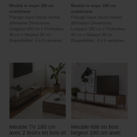
prix
prix
Meuble tv noyer 180 cm
Meuble tv noyer 180 cm
initial
actuel
scandinave
scandinave
était :
est :
Placage noyer Douze teintes
Placage noyer Douze teintes
différentes Dimensions:
différentes Dimensions:
1
775 €.
Longueur 180 cm x Profondeur
Longueur 180 cm x Profondeur
109 €.
44 cm x Hauteur 39 cm
44 cm x Hauteur 39 cm
Disponibilités: 4 à 6 semaines
Disponibilités: 4 à 6 semaines
Meuble TV 180 cm
Meuble télé en bois
avec 2 tiroirs en bois et
largeur 180 cm avec