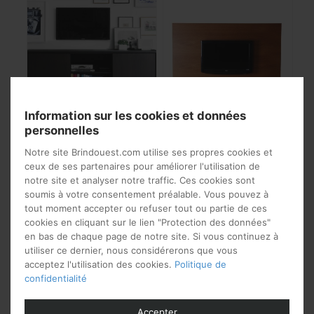
Information sur les cookies et données
personnelles
Buffet meuble tv en bois
Panneau mural pour tv
en bois
Notre site Brindouest.com utilise ses propres cookies et
1 529
€
ceux de ses partenaires pour améliorer l'utilisation de
775
€
notre site et analyser notre traffic. Ces cookies sont
soumis à votre consentement préalable. Vous pouvez à
tout moment accepter ou refuser tout ou partie de ces
cookies en cliquant sur le lien "Protection des données"
en bas de chaque page de notre site. Si vous continuez à
utiliser ce dernier, nous considérerons que vous
acceptez l'utilisation des cookies.
Politique de
confidentialité
Accepter