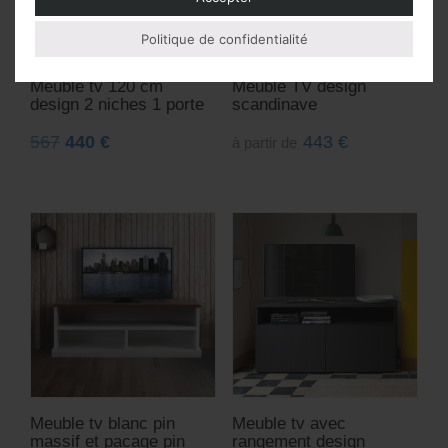
Politique de confidentialité
Meuble tv 120 cm
Meuble TV design
design 2 niches 1 porte
scandinave
567
440
€
443
€
à partir de
Meuble tv blanc pin
Meuble tv avec
massif et pacage pin
rangement design