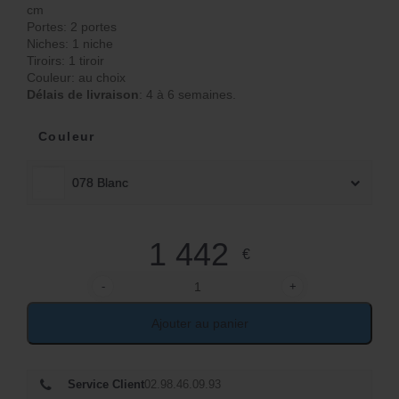
cm
Portes: 2 portes
Niches: 1 niche
Tiroirs: 1 tiroir
Couleur: au choix
Délais de livraison
: 4 à 6 semaines.
Couleur
078 Blanc
1 442
€
-
+
quantité de Meuble tv en bois hêtre
Ajouter au panier
Service Client
02.98.46.09.93