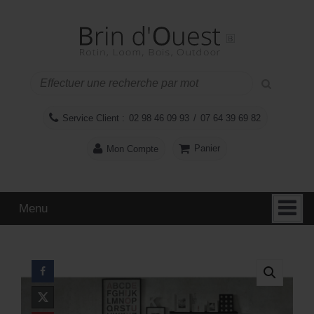
Aller
Sauter
au
au
contenu
menu
principal
Service Client :
02 98 46 09 93
/
07 64 39 69 82
Panier
Mon Compte
Menu