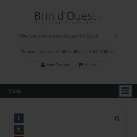
Aller
Sauter
au
au
contenu
menu
principal
Service Client :
02 98 46 09 93
/
07 64 39 69 82
Panier
Mon Compte
Menu