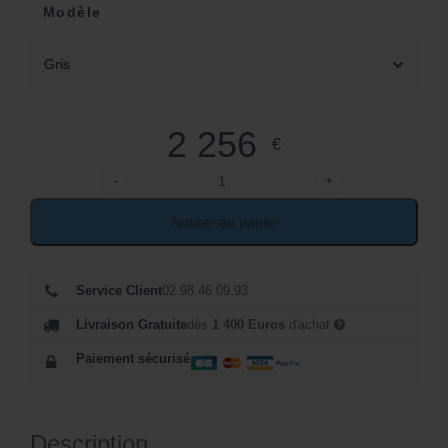
Modèle
Gris
2 256
€
-
+
quantité de Canapé en résine tressée 3 places gris
Ajouter au panier
Service Client
02.98.46.09.93
Livraison Gratuite
dès
1 400 Euros
d'achat
Paiement sécurisé
Description