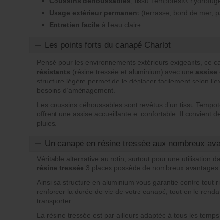
Coussins déhoussables
, tissu Tempotest® hydrofug
Usage extérieur permanent
(terrasse, bord de mer, p
Entretien facile
à l’eau claire
Les points forts du canapé Charlot
Pensé pour les environnements extérieurs exigeants, ce
résistants
(résine tressée et aluminium) avec une
assise 
structure légère permet de le déplacer facilement selon l’ex
besoins d’aménagement.
Les coussins déhoussables sont revêtus d’un tissu Tempotes
offrent une assise accueillante et confortable. Il convient d
pluies.
Un canapé en résine tressée aux nombreux av
Véritable alternative au rotin, surtout pour une utilisation d
résine tressée
3 places possède de nombreux avantages.
Ainsi sa structure en aluminium vous garantie contre tout r
renforcer la durée de vie de votre canapé, tout en le rendan
transporter.
La résine tressée est par ailleurs adaptée à tous les temps 