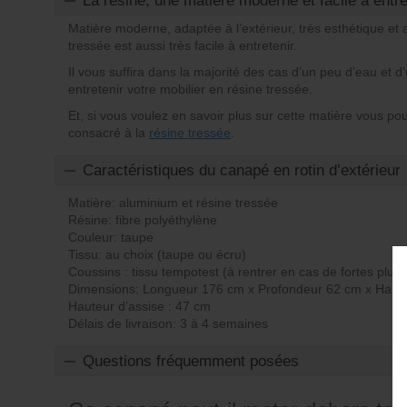
La résine, une matière moderne et facile à entre
Matière moderne, adaptée à l’extérieur, très esthétique et 
tressée est aussi très facile à entretenir.
Il vous suffira dans la majorité des cas d’un peu d’eau et
entretenir votre mobilier en résine tressée.
Et, si vous voulez en savoir plus sur cette matière vous pou
consacré à la
résine tressée
.
Caractéristiques du canapé en rotin d’extérieur
Matière: aluminium et résine tressée
Résine: fibre polyéthylène
Couleur: taupe
Tissu: au choix (taupe ou écru)
Coussins : tissu tempotest (à rentrer en cas de fortes pluie
Dimensions: Longueur 176 cm x Profondeur 62 cm x Haut
Hauteur d’assise : 47 cm
Délais de livraison: 3 à 4 semaines
Questions fréquemment posées