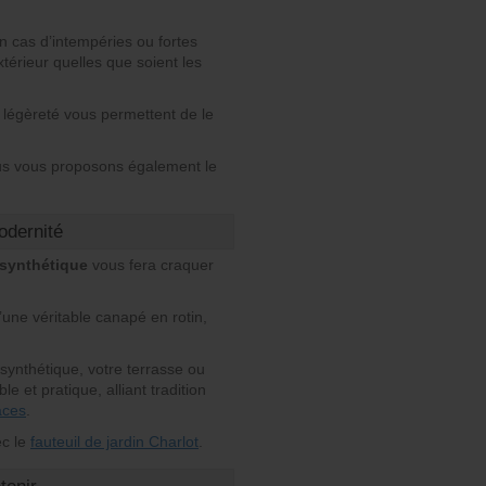
n cas d’intempéries ou fortes
térieur quelles que soient les
 légèreté vous permettent de le
ous vous proposons également le
odernité
 synthétique
vous fera craquer
’une véritable canapé en rotin,
synthétique, votre terrasse ou
e et pratique, alliant tradition
aces
.
ec le
fauteuil de jardin Charlot
.