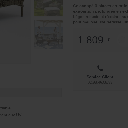
Ce
canapé 3 places en rotin
exposition prolongée en ext
Léger, robuste et résistant au
pour meubler une terrasse, un
1 809
€
-
quant
Service Client
02.98.46.09.93
ydable
istant aux UV