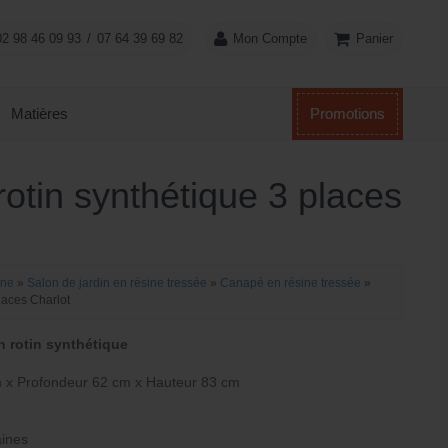
Panier
02 98 46 09 93
/
07 64 39 69 82
Mon Compte
Matières
Promotions
otin synthétique 3 places
ine
»
Salon de jardin en résine tressée
»
Canapé en résine tressée
»
laces Charlot
n rotin synthétique
 x Profondeur 62 cm x Hauteur 83 cm
aines