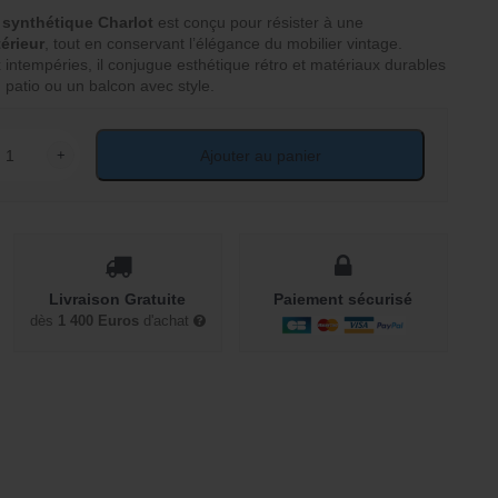
 synthétique Charlot
est conçu pour résister à une
érieur
, tout en conservant l’élégance du mobilier vintage.
x intempéries, il conjugue esthétique rétro et matériaux durables
 patio ou un balcon avec style.
+
Ajouter au panier
ité de Canapé en rotin synthétique 3 places Charlot
Livraison Gratuite
Paiement sécurisé
dès
1 400 Euros
d'achat