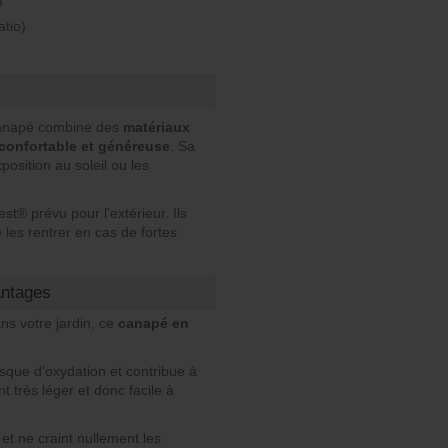
e
atio)
 canapé combine des
matériaux
confortable et généreuse
. Sa
position au soleil ou les
t® prévu pour l’extérieur. Ils
e les rentrer en cas de fortes
antages
ans votre jardin, ce
canapé en
isque d’oxydation et contribue à
t très léger et donc facile à
et ne craint nullement les