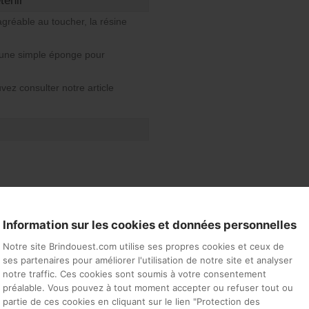
tenir
agréable au toucher, la résine
 d’une simple éponge pour
vez consulter notre article
s)
eur 83 cm
Information sur les cookies et données personnelles
Notre site Brindouest.com utilise ses propres cookies et ceux de
ses partenaires pour améliorer l'utilisation de notre site et analyser
notre traffic. Ces cookies sont soumis à votre consentement
préalable. Vous pouvez à tout moment accepter ou refuser tout ou
partie de ces cookies en cliquant sur le lien "Protection des