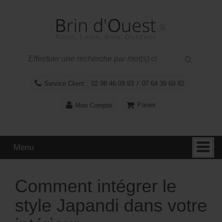
Aller
Sauter
au
au
contenu
menu
principal
Service Client :
02 98 46 09 93
/
07 64 39 69 82
Panier
Mon Compte
Menu
Comment intégrer le
style Japandi dans votre