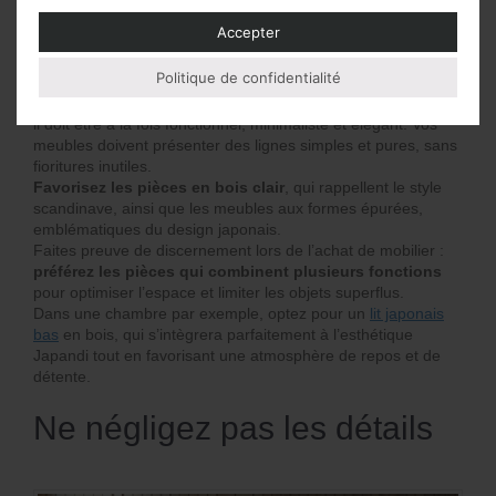
Accepter
Politique de confidentialité
Le mobilier joue un rôle important dans l’esthétique Japandi :
il doit être à la fois fonctionnel, minimaliste et élégant. Vos
meubles doivent présenter des lignes simples et pures, sans
fioritures inutiles.
Favorisez les pièces en bois clair
, qui rappellent le style
scandinave, ainsi que les meubles aux formes épurées,
emblématiques du design japonais.
Faites preuve de discernement lors de l’achat de mobilier :
préférez les pièces qui combinent plusieurs fonctions
pour optimiser l’espace et limiter les objets superflus.
Dans une chambre par exemple, optez pour un
lit japonais
bas
en bois, qui s’intègrera parfaitement à l’esthétique
Japandi tout en favorisant une atmosphère de repos et de
détente.
Ne négligez pas les détails