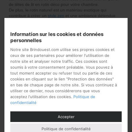
de têtes de lit en rotin déco pour votre chambre.
De plus, le rotin naturel est un matériau exotique qui
contribue à créer un
style zen
et une ambiance détendue
dans votre pièce de repos.
Quel modèle de tête de lit
Information sur les cookies et données
personnelles
choisir ?
Notre site Brindouest.com utilise ses propres cookies et
ceux de ses partenaires pour améliorer l'utilisation de
notre site et analyser notre traffic. Ces cookies sont
soumis à votre consentement préalable. Vous pouvez à
tout moment accepter ou refuser tout ou partie de ces
cookies en cliquant sur le lien "Protection des données"
en bas de chaque page de notre site. Si vous continuez à
utiliser ce dernier, nous considérerons que vous
acceptez l'utilisation des cookies.
Politique de
confidentialité
Accepter
Politique de confidentialité