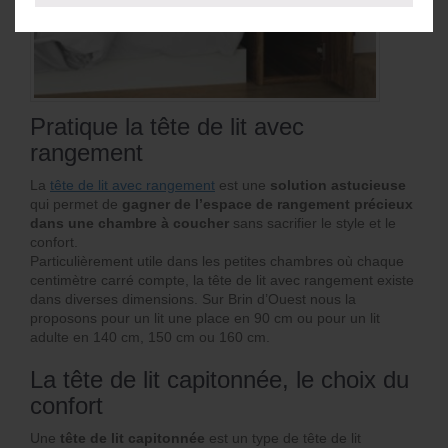
Pratique la tête de lit avec
rangement
La
tête de lit avec rangement
est une
solution astucieuse
qui permet de
gagner de l’espace de rangement précieux
dans une chambre à coucher
sans sacrifier le style et le
confort.
Particulièrement utile dans les petites chambres où chaque
centimètre carré compte, la tête de lit avec rangement existe
dans diverses dimensions. Sur Brin d’Ouest nous la
proposons pour un lit une place en 90 cm ou pour un lit
adulte en 140 cm, 150 cm ou 160 cm.
La tête de lit capitonnée, le choix du
confort
Une
tête de lit capitonnée
est un type de tête de lit