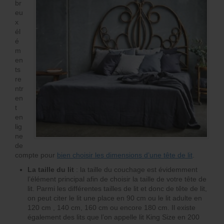
br
eu
x
él
é
m
en
ts
re
ntr
en
t
en
lig
ne
de
compte pour
bien choisir les dimensions d’une tête de lit
.
La taille du lit
: la taille du couchage est évidemment
l’élément principal afin de choisir la taille de votre tête de
lit. Parmi les différentes tailles de lit et donc de tête de lit,
on peut citer le lit une place en 90 cm ou le lit adulte en
120 cm , 140 cm, 160 cm ou encore 180 cm. Il existe
également des lits que l’on appelle lit King Size en 200