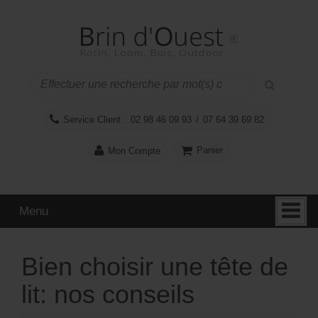
Aller
Sauter
au
au
contenu
menu
principal
Service Client :
02 98 46 09 93
/
07 64 39 69 82
Panier
Mon Compte
Menu
Bien choisir une tête de
lit: nos conseils