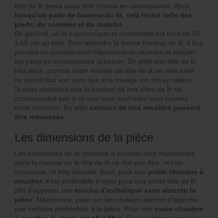
tête de lit devra aussi être choisie en conséquence. Ainsi,
lorsqu’on parle de hauteur du lit, cela inclut celle des
pieds, du sommier et du matelas
.
En général, un lit ergonomique et confortable est haut de 50
à 60 cm au total. Pour atteindre la bonne hauteur de lit, il faut
prendre en considération l’épaisseur du matelas et adapter
les pieds en conséquence si besoin. En effet une tête de lit
très déco, comme notre modèle de tête de lit en rotin tissé,
ne prend tout son sens que si le tissage est mis en valeur.
Si vous constatez que la hauteur de nos têtes de lit ne
correspondait pas à ce que vous souhaitez vous pouvez
nous contacter. En effet
certains de nos modèles peuvent
être rehaussés.
Les dimensions de la pièce
Les dimensions de la chambre à coucher sont importantes
dans la mesure où la tête de lit ne doit pas être, ni trop
imposante, ni trop discrète. Ainsi, pour une
petite chambre à
coucher
, il est préférable d’opter pour une petite tête de lit
afin d’apporter une
touche d’esthétique sans alourdir la
pièce
. Néanmoins, jouer sur les couleurs permet d’apporter
une certaine profondeur à la pièce. Pour une
vaste chambre
à coucher, le choix est plus libre
. Si vous optez pour une