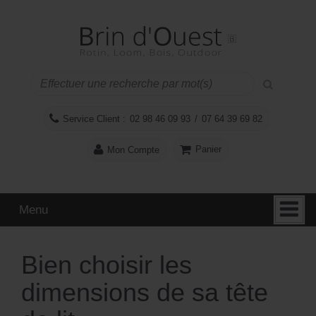
Aller
Sauter
au
au
contenu
menu
principal
Service Client :
02 98 46 09 93
/
07 64 39 69 82
Panier
Mon Compte
Menu
Bien choisir les
dimensions de sa tête