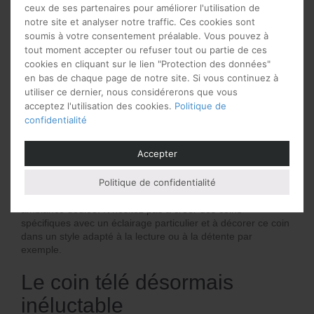
ceux de ses partenaires pour améliorer l'utilisation de
Mettez de la lumière dans la
notre site et analyser notre traffic. Ces cookies sont
soumis à votre consentement préalable. Vous pouvez à
pièce
tout moment accepter ou refuser tout ou partie de ces
cookies en cliquant sur le lien "Protection des données"
Le salon est une pièce qui a plusieurs fonctions. C’est un
en bas de chaque page de notre site. Si vous continuez à
endroit où on aime se détendre, lire, partager des moments
utiliser ce dernier, nous considérerons que vous
avec des amis où encore regarder la télé.
acceptez l'utilisation des cookies.
Politique de
L’éclairage est un élément clé de l’aménagement de votre
confidentialité
salon puisque c’est grâce à lui et à la déco que vous pourrez
créer différentes ambiances. Assurez-vous d’avoir un bon
Accepter
éclairage général dans la pièce, ainsi que des lampes
d’appoint pour créer une ambiance plus intime. Les lampes
Politique de confidentialité
sur pied et les lampes de table sont parfaites pour cela.
Chacune de vos activités pourra s’accompagner d’une
ambiance dédiée. N’hésitez pas à créer des coins
spécifiques avec un éclairage particulier et à décorer ce coin
dans un style adapté à la lecture ou à la détente par
exemple.
Le coin télé désormais
inéluctable