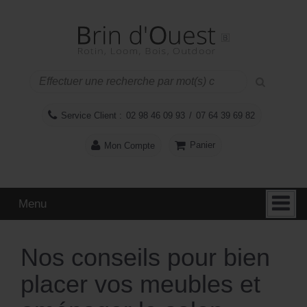
Aller
Sauter
au
au
contenu
menu
principal
Service Client :
02 98 46 09 93
/
07 64 39 69 82
Panier
Mon Compte
Menu
Nos conseils pour bien
placer vos meubles et