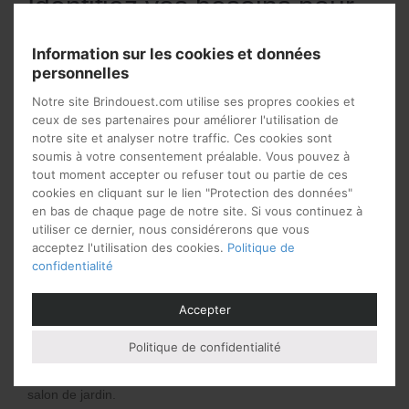
Identifiez vos besoins pour
bien choisir votre salon de
Information sur les cookies et données
jardin
personnelles
Définir ses besoins est primordial afin de ne pas se tromper
Notre site Brindouest.com utilise ses propres cookies et
dans le choix du salon de jardin haut de gamme. Vous
ceux de ses partenaires pour améliorer l'utilisation de
pouvez par exemple installer un salon de jardin pour
notre site et analyser notre traffic. Ces cookies sont
accueillir vos proches
lors des moments conviviaux. Vous
soumis à votre consentement préalable. Vous pouvez à
avez aussi le mobilier de jardin destiné à votre détente et
tout moment accepter ou refuser tout ou partie de ces
votre relaxation. Certaines personnes préfèreront aussi du
cookies en cliquant sur le lien "Protection des données"
mobilier discret comme une chaise longue ou un rocking
en bas de chaque page de notre site. Si vous continuez à
chair pour son usage personnel.
utiliser ce dernier, nous considérerons que vous
acceptez l'utilisation des cookies.
Politique de
Quel style pour votre salon
confidentialité
de jardin haut de gamme ?
Accepter
Même si le jardin ou la terrasse est l’espace de vie où vous
allez installer votre salon, il est tout à fait possible d’adopter
Politique de confidentialité
une
décoration bien spécifique
. Ci-après quelques
exemples de styles que vous pouvez adopter pour votre
salon de jardin.