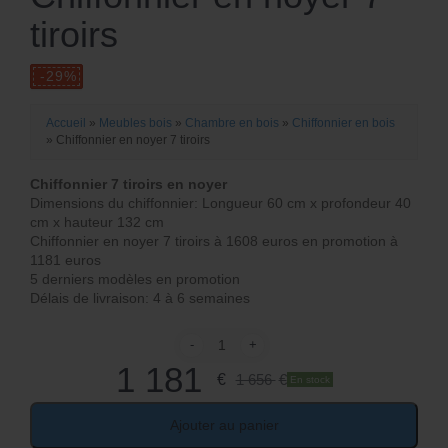
L
e
tiroirs
e
p
p
ri
ri
x
Accueil
»
Meubles bois
»
Chambre en bois
»
Chiffonnier en bois
x
»
Chiffonnier en noyer 7 tiroirs
i
a
Chiffonnier 7 tiroirs en noyer
n
Dimensions du chiffonnier: Longueur 60 cm x profondeur 40
c
cm x hauteur 132 cm
it
t
Chiffonnier en noyer 7 tiroirs à 1608 euros en promotion à
i
1181 euros
u
5 derniers modèles en promotion
a
Délais de livraison: 4 à 6 semaines
e
l
-
+
l
quantité de Chiffonnier en noyer 7 tiroir
é
1 181
€
1 656
€
En stock
e
t
s
Ajouter au panier