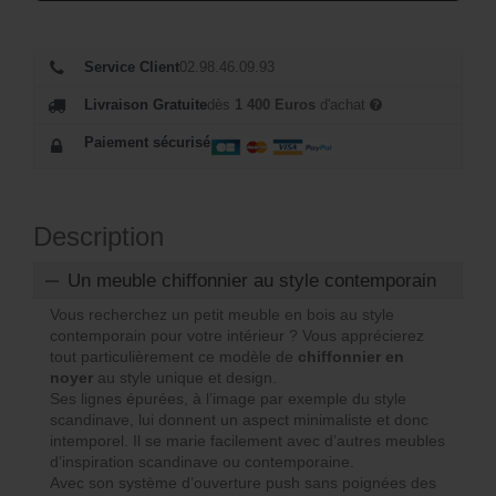
a
t
it
:
Service Client
02.98.46.09.93
:
1
Livraison Gratuite
dès
1 400 Euros
d'achat
1
1
Paiement sécurisé
6
8
5
1
6
Description
Un meuble chiffonnier au style contemporain
€
€
Vous recherchez un petit meuble en bois au style
.
contemporain pour votre intérieur ? Vous apprécierez
.
tout particulièrement ce modèle de
chiffonnier en
noyer
au style unique et design.
Ses lignes épurées, à l’image par exemple du style
scandinave, lui donnent un aspect minimaliste et donc
intemporel. Il se marie facilement avec d’autres meubles
d’inspiration scandinave ou contemporaine.
Avec son système d’ouverture push sans poignées des