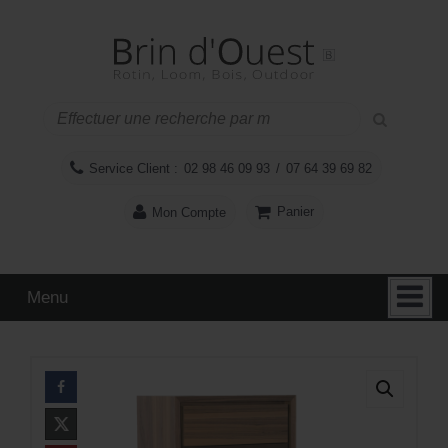
Aller
Sauter
au
au
contenu
menu
principal
Service Client :
02 98 46 09 93
/
07 64 39 69 82
Panier
Mon Compte
Menu