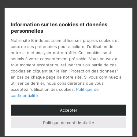
Vous aimerez peut-être
Information sur les cookies et données
aussi…
personnelles
Notre site Brindouest.com utilise ses propres cookies et
ceux de ses partenaires pour améliorer l'utilisation de
notre site et analyser notre traffic. Ces cookies sont
soumis à votre consentement préalable. Vous pouvez à
tout moment accepter ou refuser tout ou partie de ces
cookies en cliquant sur le lien "Protection des données"
en bas de chaque page de notre site. Si vous continuez à
utiliser ce dernier, nous considérerons que vous
acceptez l'utilisation des cookies.
Politique de
confidentialité
Accepter
Chiffonnier en bois
Chiffonnier
contemporain 6 tiroirs
1 499
€
Politique de confidentialité
à partir de
826
€