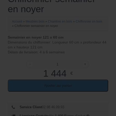
en noyer
Accueil
»
Meubles bois
»
Chambre en bois
»
Chiffonnier en bois
»
Chiffonnier semainier en noyer
Semainier en noyer 121 x 60 cm
Dimensions du chiffonnier: Longueur 60 cm x profondeur 44
cm x hauteur 121 cm
Délais de livraison: 4 à 6 semaines
-
+
quantité de Chiffonnier semainier en noyer
1 444
€
Ajouter au panier
Service Client
02.98.46.09.93
Livraison Gratuite
dès
1 400 Euros
d'achat