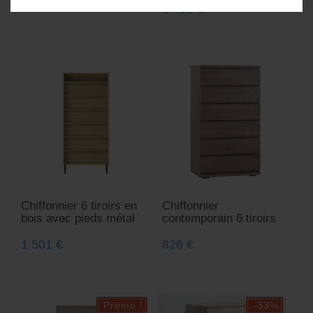
1 499
€
Chiffonnier 6 tiroirs en
Chiffonnier
bois avec pieds métal
contemporain 6 tiroirs
1 501
€
826
€