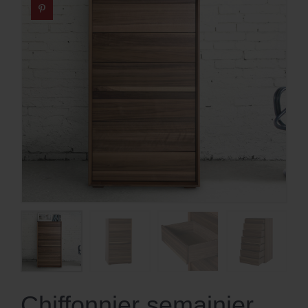
Chiffonnier semainier