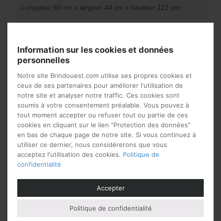
Longueur 60 cm x largeur 44 cm x hauteur 121 cm
Vous aimerez peut-être
Information sur les cookies et données
personnelles
aussi…
Notre site Brindouest.com utilise ses propres cookies et
ceux de ses partenaires pour améliorer l'utilisation de
notre site et analyser notre traffic. Ces cookies sont
soumis à votre consentement préalable. Vous pouvez à
tout moment accepter ou refuser tout ou partie de ces
cookies en cliquant sur le lien "Protection des données"
en bas de chaque page de notre site. Si vous continuez à
utiliser ce dernier, nous considérerons que vous
acceptez l'utilisation des cookies.
Politique de
confidentialité
Accepter
Chiffonnier en bois
Chiffonnier en noyer 6
tiroirs 115 cm
Politique de confidentialité
1 499
€
à partir de