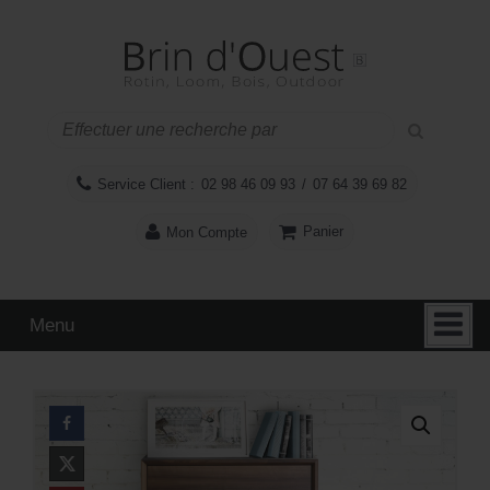
Aller
Sauter
au
au
contenu
menu
principal
Service Client :
02 98 46 09 93
/
07 64 39 69 82
Panier
Mon Compte
Menu