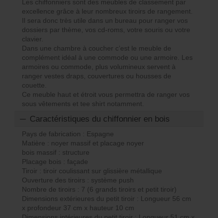
Les chiffonniers sont des meubles de classement par
excellence grâce à leur nombreux tiroirs de rangement.
Il sera donc très utile dans un bureau pour ranger vos
dossiers par thème, vos cd-roms, votre souris ou votre
clavier.
Dans une chambre à coucher c’est le meuble de
complément idéal à une commode ou une armoire. Les
armoires ou commode, plus volumineux servent à
ranger vestes draps, couvertures ou housses de
couette.
Ce meuble haut et étroit vous permettra de ranger vos
sous vêtements et tee shirt notamment.
Caractéristiques du chiffonnier en bois
Pays de fabrication : Espagne
Matière : noyer massif et placage noyer
bois massif : structure
Placage bois : façade
Tiroir : tiroir coulissant sur glissière métallique
Ouverture des tiroirs : système push
Nombre de tiroirs : 7 (6 grands tiroirs et petit tiroir)
Dimensions extérieures du petit tiroir : Longueur 56 cm
x profondeur 37 cm x hauteur 10 cm
Dimensions intérieures du petit tiroir : Longueur 51 cm x