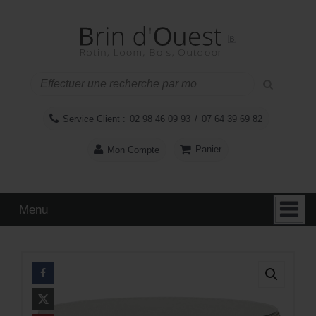
Aller
Sauter
au
au
contenu
menu
principal
Service Client :
02 98 46 09 93
/
07 64 39 69 82
Panier
Mon Compte
Menu