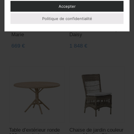
Accepter
Politique de confidentialité
Fauteuil de table pour
Bain de soleil aluminium
l’extérieur ou la véranda
et résine tressée taupe
Marie
Daisy
669
€
1 848
€
Table d’extérieur ronde
Chaise de jardin couleur