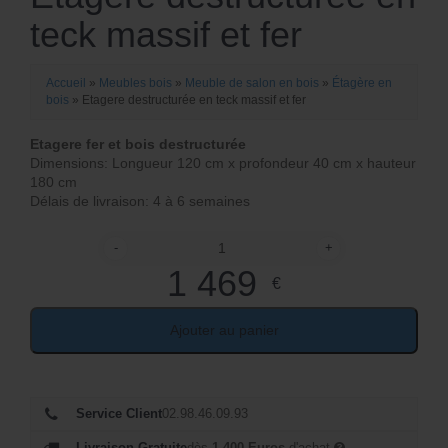
teck massif et fer
Accueil
»
Meubles bois
»
Meuble de salon en bois
»
Étagère en
bois
»
Etagere destructurée en teck massif et fer
Etagere fer et bois destructurée
Dimensions: Longueur 120 cm x profondeur 40 cm x hauteur
180 cm
Délais de livraison: 4 à 6 semaines
-
+
quantité de Etagere destructurée en teck massif et 
1 469
€
Ajouter au panier
Service Client
02.98.46.09.93
Livraison Gratuite
dès
1 400 Euros
d'achat