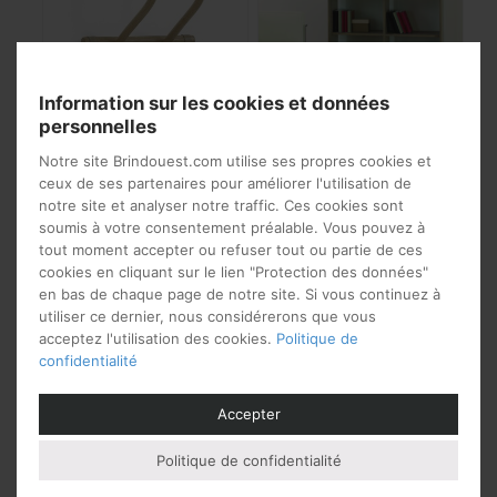
Information sur les cookies et données
personnelles
Porte manteau vintage
Etagère scandinave
Notre site Brindouest.com utilise ses propres cookies et
mural
modulable
ceux de ses partenaires pour améliorer l'utilisation de
notre site et analyser notre traffic. Ces cookies sont
98
€
836
€
à partir de
à partir de
soumis à votre consentement préalable. Vous pouvez à
tout moment accepter ou refuser tout ou partie de ces
cookies en cliquant sur le lien "Protection des données"
en bas de chaque page de notre site. Si vous continuez à
utiliser ce dernier, nous considérerons que vous
acceptez l'utilisation des cookies.
Politique de
confidentialité
Accepter
Politique de confidentialité