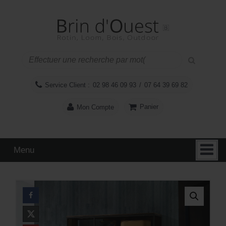
Aller
Sauter
au
au
contenu
menu
principal
Service Client :
02 98 46 09 93
/
07 64 39 69 82
Panier
Mon Compte
Menu