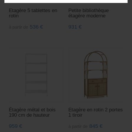
Etagère 5 tablettes en
Petite bibliothèque
rotin
étagère moderne
536
€
931
€
à partir de
Étagère métal et bois
Etagère en rotin 2 portes
190 cm de hauteur
1 tiroir
959
€
845
€
à partir de