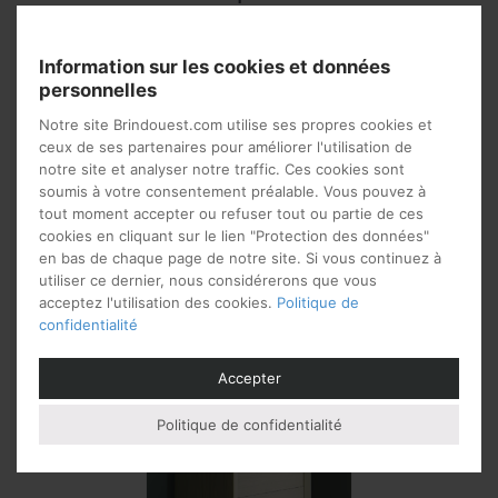
Dimensions
Information sur les cookies et données
personnelles
Longueur: 70 cm Profondeur: 44 cm Hauteur: 116 cm
Notre site Brindouest.com utilise ses propres cookies et
Matières
ceux de ses partenaires pour améliorer l'utilisation de
notre site et analyser notre traffic. Ces cookies sont
soumis à votre consentement préalable. Vous pouvez à
Bois
tout moment accepter ou refuser tout ou partie de ces
cookies en cliquant sur le lien "Protection des données"
en bas de chaque page de notre site. Si vous continuez à
utiliser ce dernier, nous considérerons que vous
Vous aimerez peut-être
acceptez l'utilisation des cookies.
Politique de
aussi…
confidentialité
Accepter
Politique de confidentialité