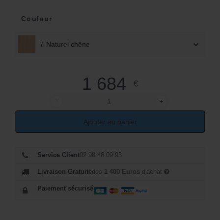
Couleur
7-Naturel chêne
1 684
€
-
+
quantité de Chiffonnier 6 tiroirs en chêne
Ajouter au panier
Service Client
02.98.46.09.93
Livraison Gratuite
dès
1 400 Euros
d'achat
Paiement sécurisé