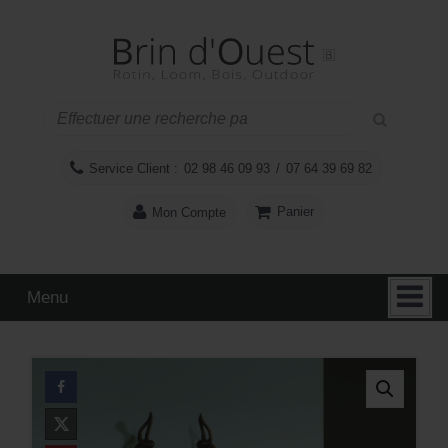
Aller
Sauter
au
au
contenu
menu
principal
Service Client :
02 98 46 09 93
/
07 64 39 69 82
Panier
Mon Compte
Menu