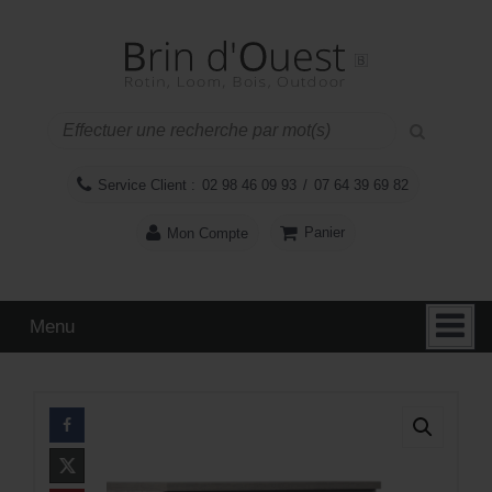
Aller
Sauter
au
au
contenu
menu
principal
Service Client :
02 98 46 09 93
/
07 64 39 69 82
Panier
Mon Compte
Menu