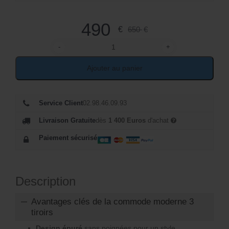
a
e
l
l
490
€
650
€
é
e
-
+
t
quantité de Petite commode moderne 3 tiroirs
s
Ajouter au panier
a
t
it
:
Service Client
02.98.46.09.93
:
4
Livraison Gratuite
dès
1 400 Euros
d'achat
6
9
Paiement sécurisé
5
0
0
Description
€
€
Avantages clés de la commode moderne 3
.
tiroirs
.
Design épuré
sans poignées pour un style