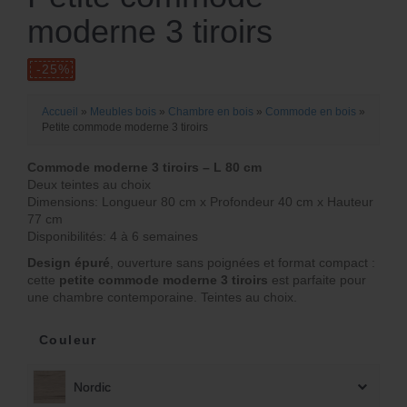
moderne 3 tiroirs
L
Accueil
»
Meubles bois
»
Chambre en bois
»
Commode en bois
»
L
Petite commode moderne 3 tiroirs
e
e
Commode moderne 3 tiroirs – L 80 cm
p
Deux teintes au choix
p
Dimensions: Longueur 80 cm x Profondeur 40 cm x Hauteur
ri
ri
77 cm
x
Disponibilités: 4 à 6 semaines
x
Design épuré
, ouverture sans poignées et format compact :
i
cette
petite commode moderne 3 tiroirs
est parfaite pour
a
une chambre contemporaine. Teintes au choix.
n
c
it
Couleur
t
i
u
Nordic