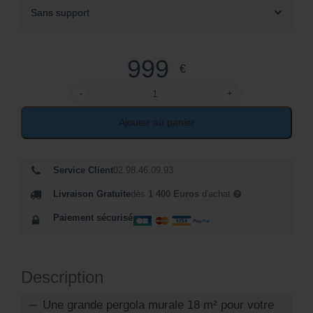
Sans support
999
€
-
+
quantité de Pergola en bois 6m x 3m Narbonne
Ajouter au panier
Service Client
02.98.46.09.93
Livraison Gratuite
dès
1 400 Euros
d'achat
Paiement sécurisé
Description
Une grande pergola murale 18 m² pour votre