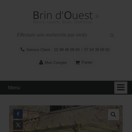
Aller
Sauter
au
au
contenu
menu
principal
Service Client :
02 98 46 09 93
/
07 64 39 69 82
Panier
Mon Compte
Menu