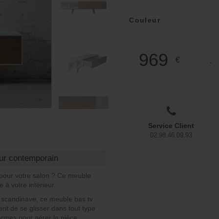
Couleur
969
€
-
quant
Service Client
02.98.46.09.93
eur contemporain
pour votre salon ? Ce meuble
 à votre intérieur.
n scandinave, ce meuble bas tv
nt de se glisser dans tout type
ormes pour aérer la pièce.