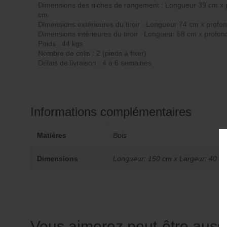
Dimensions des niches de rangement : Longueur 39 cm x 
cm
Dimensions extérieures du tiroir : Longueur 74 cm x prof
Dimensions intérieures du tiroir : Longueur 68 cm x profo
Poids : 44 kgs
Nombre de colis : 2 (pieds à fixer)
Délais de livraison : 4 à 6 semaines
Informations complémentaires
Matières
Bois
Dimensions
Longueur: 150 cm x Largeur: 40 c
Vous aimerez peut-être aus