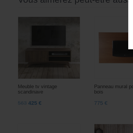
Meuble tv vintage
Panneau mural po
scandinave
bois
563
425
€
775
€