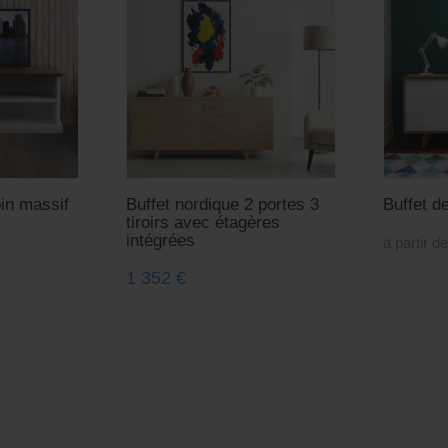
in massif
Buffet nordique 2 portes 3
Buffet d
tiroirs avec étagères
intégrées
à partir d
1 352
€