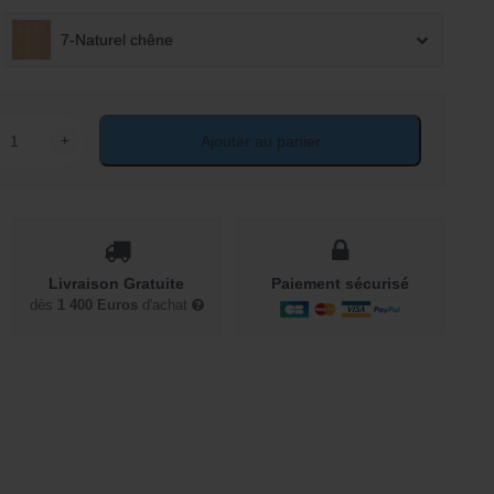
7-Naturel chêne
+
Ajouter au panier
ité de Meuble télé 150 cm style scandinave bicolore
Livraison Gratuite
Paiement sécurisé
dès
1 400 Euros
d'achat