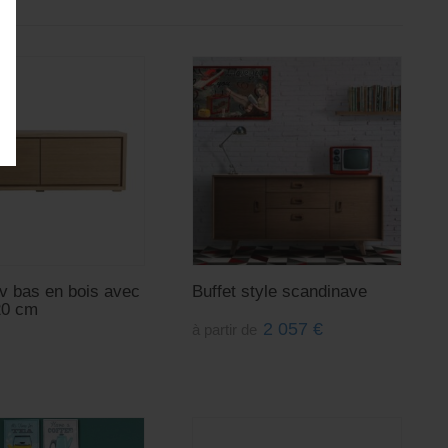
v bas en bois avec
Buffet style scandinave
120 cm
2 057
€
à partir de