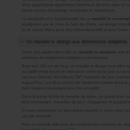
Vous apprécierez également l’ouverture du tiroir avec un 
épure encore d’avantage ce meuble tv scandinave.
La simplicité et la fonctionnalité de ce
meuble tv contemp
soulignées par le choix du bois de chêne. Le design scandin
ou le coloris blanc pour des styles décoratifs et pour cré
Un meuble tv design aux dimensions adaptées
Outre son aspect décoratif, un
meuble tv moderne
doit av
solutions de rangement adaptés à vos besoins.
Avec ses 150 cm de long, ce meuble tv design bois offre t
accueillir votre écran de télévision, votre écran plat ou pos
Les box internet, décodeurs TNT, consoles de jeux prenne
aujourd’hui. Les deux niches de rangement situés dans la 
tout l’espace nécessaire pour les accueillir.
Dans la partie droite du meuble de salon, un grand tiroir 
télécommandes, manettes de jeux, magazines et program
Si vous recherchez un plus grand meuble tv, nous vous co
cm
par exemple.
Pour un meuble télé avec de nombreuses solutions de ra
ce
meuble de rangement TV.