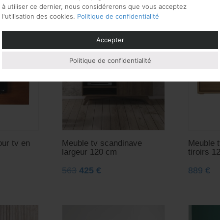
à utiliser ce dernier, nous considérerons que vous acceptez
l'utilisation des cookies.
Politique de confidentialité
Accepter
Politique de confidentialité
ur tv en
Meuble tv scandinave
Meuble t
largeur 120 cm
tiroirs 
563
425
€
889
€