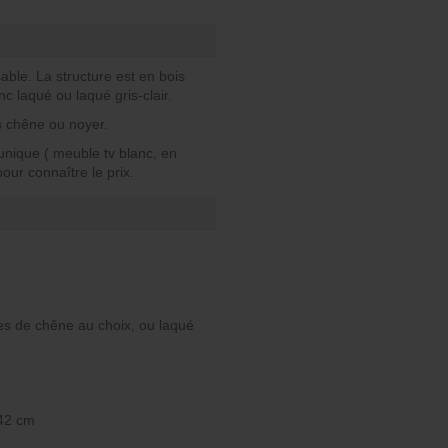
ble. La structure est en bois
nc laqué ou laqué gris-clair.
is chêne ou noyer.
unique ( meuble tv blanc, en
our connaître le prix.
ntes de chêne au choix, ou laqué
 42 cm