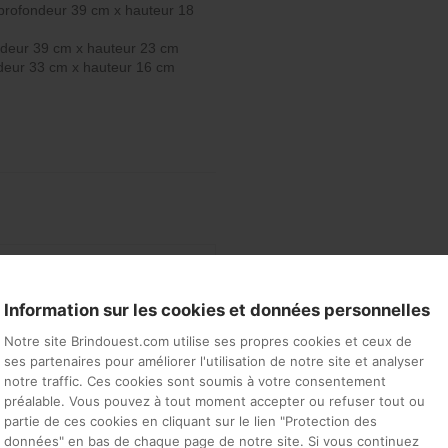
profondeur 39 cm x hauteur 18
ondeur 39 cm x hauteur 23 cm
ndeur 33 cm x hauteur 16 cm
Information sur les cookies et données personnelles
m x Hauteur: 42 cm
Notre site Brindouest.com utilise ses propres cookies et ceux de
ses partenaires pour améliorer l'utilisation de notre site et analyser
notre traffic. Ces cookies sont soumis à votre consentement
préalable. Vous pouvez à tout moment accepter ou refuser tout ou
partie de ces cookies en cliquant sur le lien "Protection des
si…
données" en bas de chaque page de notre site. Si vous continuez