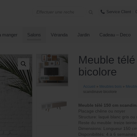
Service Client :
 à manger
Salons
Véranda
Jardin
Cadeau – Deco
Meuble télé
bicolore
Accueil
»
Meubles bois
»
Meuble
scandinave bicolore
Meuble télé 150 cm scandin
Placage chêne ou noyer
Structure: laqué blanc gris ou 
Reste du meuble: treize teinte
Dimensions: Longueur 150 cm
Disponibilités: 4 à 6 semaines