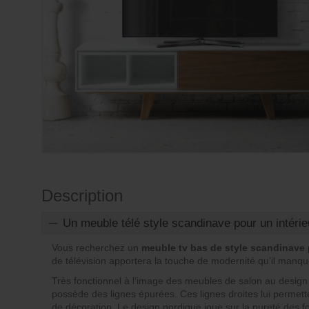
Description
Un meuble télé style scandinave pour un intéri
Vous recherchez un
meuble tv bas de style scandinave
de télévision apportera la touche de modernité qu’il manque
Très fonctionnel à l’image des meubles de salon au desig
possède des lignes épurées. Ces lignes droites lui permette
de décoration. Le design nordique joue sur la pureté des f