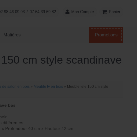
Panier
02 98 46 09 93
/
07 64 39 69 82
Mon Compte
Matières
Promotions
 150 cm style scandinave
 de salon en bois
»
Meuble tv en bois
»
Meuble télé 150 cm style
ave bas
noir
s différentes
 x Profondeur 40 cm x Hauteur 42 cm