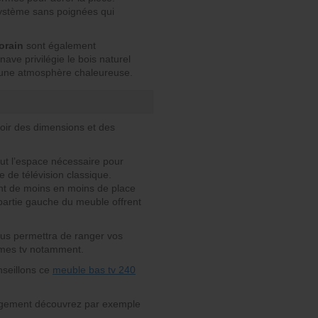
système sans poignées qui
orain
sont également
ave privilégie le bois naturel
er une atmosphère chaleureuse.
oir des dimensions et des
out l’espace nécessaire pour
te de télévision classique.
nt de moins en moins de place
partie gauche du meuble offrent
vous permettra de ranger vos
mes tv notamment.
nseillons ce
meuble bas tv 240
ngement découvrez par exemple