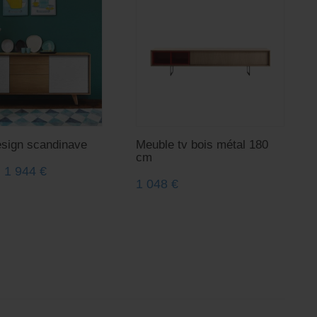
esign scandinave
Meuble tv bois métal 180
cm
1 944
€
e
1 048
€