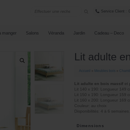
Service Client :
 à manger
Salons
Véranda
Jardin
Cadeau – Deco
Lit adulte e
Accueil
»
Meubles bois
»
Chamb
Lit adulte en bois massif
et 
Lit 140 x 190: Longueur 149 
Lit 150 x 190: Longueur 159 
Lit 160 x 200: Longueur 169 
Couleur: au choix
Disponibilités: 4 à 6 semaines
Dimensions