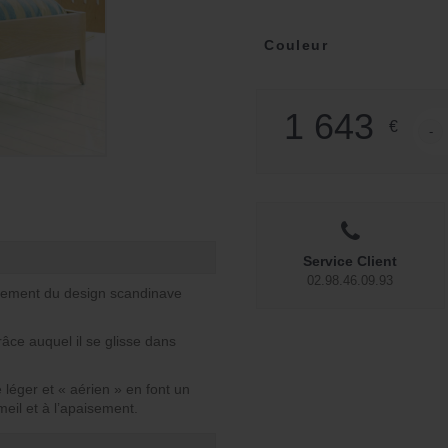
Couleur
1 643
€
-
quant
Service Client
02.98.46.09.93
rtement du design scandinave
âce auquel il se glisse dans
é léger et « aérien » en font un
eil et à l’apaisement.