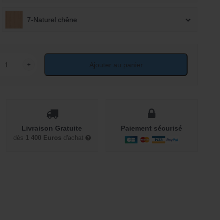
7-Naturel chêne
+
Ajouter au panier
ité de Lit adulte en bois massif
Livraison Gratuite
Paiement sécurisé
dès
1 400 Euros
d'achat