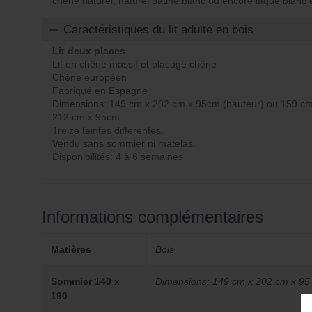
chêne naturel, naturel patiné blanc ou encore laqué blanc
Caractéristiques du lit adulte en bois
Lit deux places
Lit en chêne massif et placage chêne
Chêne européen
Fabriqué en Espagne
Dimensions: 149 cm x 202 cm x 95cm (hauteur) ou 159 cm
212 cm x 95cm
Treize teintes différentes.
Vendu sans sommier ni matelas.
Disponibilités: 4 à 6 semaines
Informations complémentaires
Matières
Bois
Sommier 140 x
Dimensions: 149 cm x 202 cm x 95
190