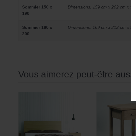
Sommier 150 x
Dimensions: 159 cm x 202 cm x 95
190
Sommier 160 x
Dimensions: 169 cm x 212 cm x 95
200
Vous aimerez peut-être aus