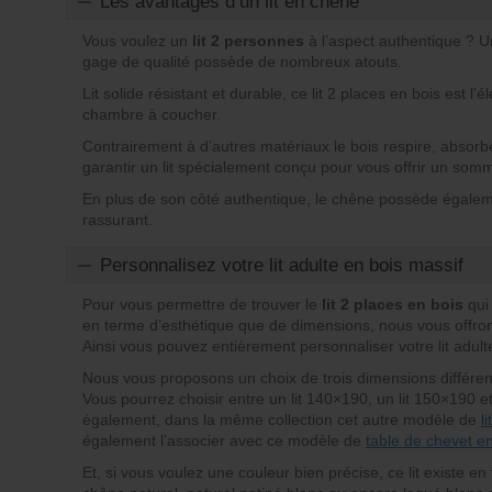
Les avantages d’un lit en chêne
Vous voulez un
lit 2 personnes
à l’aspect authentique ? 
gage de qualité possède de nombreux atouts.
Lit solide résistant et durable, ce lit 2 places en bois est l
chambre à coucher.
Contrairement à d’autres matériaux le bois respire, absorbe
garantir un lit spécialement conçu pour vous offrir un somm
En plus de son côté authentique, le chêne possède égalem
rassurant.
Personnalisez votre lit adulte en bois massif
Pour vous permettre de trouver le
lit 2 places en bois
qui
en terme d’esthétique que de dimensions, nous vous offron
Ainsi vous pouvez entièrement personnaliser votre lit adult
Nous vous proposons un choix de trois dimensions différente
Vous pourrez choisir entre un lit 140×190, un lit 150×190 
également, dans la même collection cet autre modèle de
l
également l’associer avec ce modèle de
table de chevet e
Et, si vous voulez une couleur bien précise, ce lit existe en 