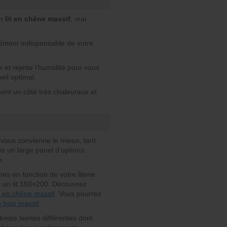
Un
lit en chêne massif
, vrai
’élément indispensable de votre
 et rejette l’humidité pour vous
eil optimal.
ent un côté très chaleureux et
 vous convienne le mieux, tant
s un large panel d’options.
e.
s en fonction de votre literie.
et un lit 160×200. Découvrez
it en chêne massif
. Vous pourrez
n bois massif
.
treize teintes différentes dont