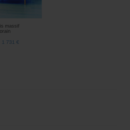
ois massif
orain
1 731
€
e