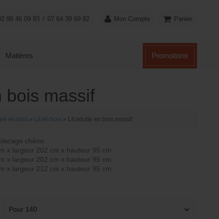
Panier
02 98 46 09 93
/
07 64 39 69 82
Mon Compte
Matières
Promotions
n bois massif
re en bois
»
Lit en bois
»
Lit adulte en bois massif
placage chêne.
cm x largeur 202 cm x hauteur 95 cm
cm x largeur 202 cm x hauteur 95 cm
cm x largeur 212 cm x hauteur 95 cm
.
Pour 140