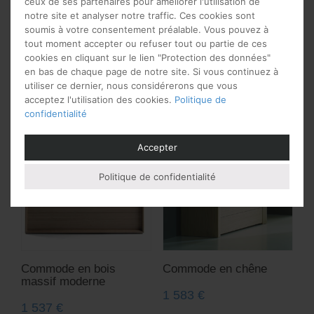
ceux de ses partenaires pour améliorer l'utilisation de
notre site et analyser notre traffic. Ces cookies sont
Chiffonnier en bois
Commode de chambre
soumis à votre consentement préalable. Vous pouvez à
design
scandinave 3 tiroirs
tout moment accepter ou refuser tout ou partie de ces
avec pieds métal
1 038
€
cookies en cliquant sur le lien "Protection des données"
1 312
€
en bas de chaque page de notre site. Si vous continuez à
utiliser ce dernier, nous considérerons que vous
acceptez l'utilisation des cookies.
Politique de
confidentialité
Accepter
Politique de confidentialité
Commode en bois
Commode en chêne
massif moderne
1 583
€
1 537
€