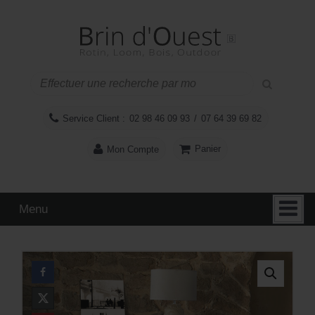
Aller
Sauter
au
au
contenu
menu
principal
Service Client :
02 98 46 09 93
/
07 64 39 69 82
Panier
Mon Compte
Menu