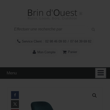
Aller
Sauter
au
au
contenu
menu
principal
Service Client :
02 98 46 09 93
/
07 64 39 69 82
Panier
Mon Compte
Menu