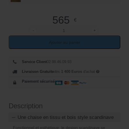
565
€
-
+
quantité de Chaise tissu et bois massif scandinave
Ajouter au panier
Service Client
02.98.46.09.93
Livraison Gratuite
dès
1 400 Euros
d'achat
Paiement sécurisé
Description
Une chaise en tissu et bois style scandinave
Fonctionnel et esthétique, le design scandinave se