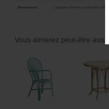
Dimensions
Longueur 54 cm x profondeur 55 c
Vous aimerez peut-être aus