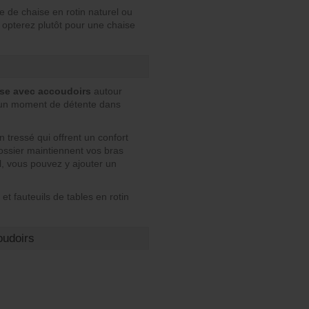
e de chaise en rotin naturel ou
opterez plutôt pour une chaise
se avec accoudoirs
autour
r un moment de détente dans
 tressé qui offrent un confort
dossier maintiennent vos bras
l, vous pouvez y ajouter un
t fauteuils de tables en rotin
oudoirs