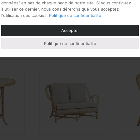
données" en bas de chaque page de notre site. Si vous continuez
à utiliser ce dernier, nous considérerons que vous acceptez
m x hauteur 93 cm
l'utilisation des cookies.
Politique de confidentialité
Accepter
Politique de confidentialité
si…