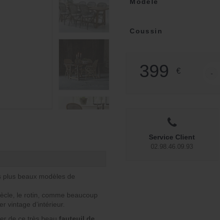
Modèle
Coussin
399
€
-
quant
Service Client
02.98.46.09.93
es plus beaux modèles de
iècle, le rotin, comme beaucoup
er vintage d’intérieur.
sier de ce très beau
fauteuil de