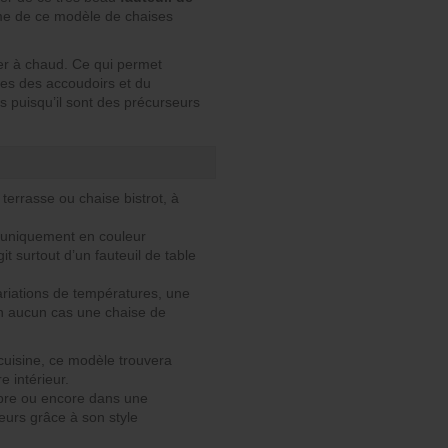
rme de ce modèle de chaises
ller à chaud. Ce qui permet
bes des accoudoirs et du
s puisqu’il sont des précurseurs
errasse ou chaise bistrot, à
e, uniquement en couleur
git surtout d’un fauteuil de table
variations de températures, une
en aucun cas une chaise de
cuisine, ce modèle trouvera
 intérieur.
mbre ou encore dans une
ieurs grâce à son style