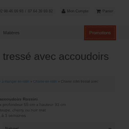
Panier
02 98 46 09 93
/
07 64 39 69 82
Mon Compte
Matières
Promotions
n tressé avec accoudoirs
e à manger en rotin
»
Chaise en rotin
»
Chaise rotin tressé avec
 accoudoirs Rossini
.
x profondeur 55 cm x hauteur 93 cm
, taupe, cherry ou noir mat
2 à 3 semaines
Naturel