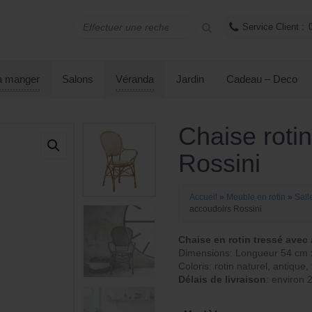
Service Client :
 à manger
Salons
Véranda
Jardin
Cadeau – Deco
Chaise roti
Rossini
Accueil
»
Meuble en rotin
»
Sall
accoudoirs Rossini
Chaise en rotin tressé avec
Dimensions: Longueur 54 cm 
Coloris: rotin naturel, antique
Délais de livraison
: environ 