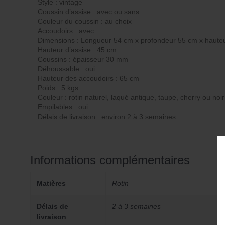
Style : vintage
Coussin d’assise : avec ou sans
Couleur du coussin : au choix
Accoudoirs : avec
Dimensions : Longueur 54 cm x profondeur 55 cm x haute
Hauteur d’assise : 45 cm
Coussins : épaisseur 30 mm
Déhoussable : oui
Hauteur des accoudoirs : 65 cm
Poids : 5 kgs
Couleur : rotin naturel, laqué antique, taupe, cherry ou noi
Empilables : oui
Délais de livraison : environ 2 à 3 semaines
Informations complémentaires
Matières
Rotin
Délais de
2 à 3 semaines
livraison