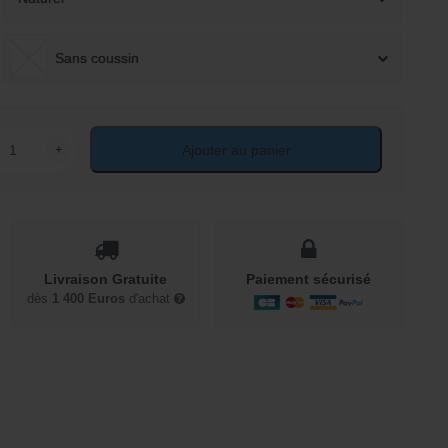
Sans coussin
+
Ajouter au panier
ité de Chaise rotin tressé avec accoudoirs Rossini
Livraison Gratuite
Paiement sécurisé
dès
1 400 Euros
d'achat