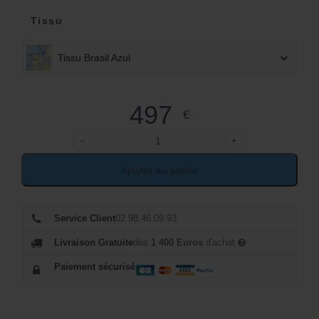
Tissu
Tissu Brasil Azul
497
€
-
+
quantité de Chaise avec accoudoirs en rotin
Ajouter au panier
Service Client
02.98.46.09.93
Livraison Gratuite
dès
1 400 Euros
d'achat
Paiement sécurisé