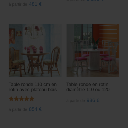
481
€
à partir de
Table ronde 110 cm en
Table ronde en rotin
rotin avec plateau bois
diamètre 110 ou 120
986
€
à partir de
Note
854
€
à partir de
4.00
sur 5