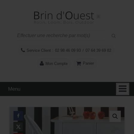
Aller
Sauter
au
au
contenu
menu
principal
Service Client :
02 98 46 09 93
/
07 64 39 69 82
Panier
Mon Compte
Menu