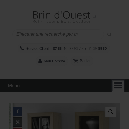
Aller
Sauter
au
au
contenu
menu
principal
Service Client :
02 98 46 09 93
/
07 64 39 69 82
Panier
Mon Compte
Menu