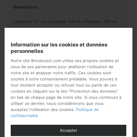
Dimensions
Longueur: 57 cm x Largeur: 44 cm x Hauteur: 190 cm
Information sur les cookies et données
Vous aimerez peut-être
personnelles
aussi…
Notre site Brindouest.com utilise ses propres cookies et
ceux de ses partenaires pour améliorer l'utilisation de
notre site et analyser notre traffic. Ces cookies sont
soumis à votre consentement préalable. Vous pouvez à
tout moment accepter ou refuser tout ou partie de ces
cookies en cliquant sur le lien "Protection des données"
en bas de chaque page de notre site. Si vous continuez à
utiliser ce dernier, nous considérerons que vous
acceptez l'utilisation des cookies.
Politique de
confidentialité
Accepter