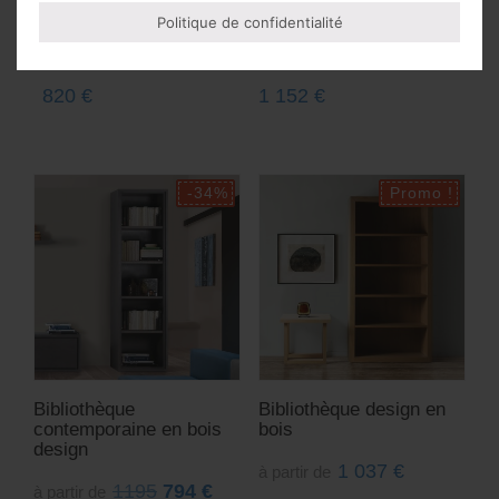
Petit meuble
Bibliothèque 120 cm 3
Politique de confidentialité
bibliothèque en bois
portes et 3 niches avec
design 4 étagères
pieds chromés
820
€
1 152
€
Bibliothèque
Bibliothèque design en
contemporaine en bois
bois
design
1 037
€
à partir de
1195
794
€
à partir de