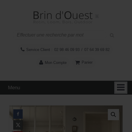
Aller
Sauter
au
au
contenu
menu
principal
Service Client :
02 98 46 09 93
/
07 64 39 69 82
Panier
Mon Compte
Menu