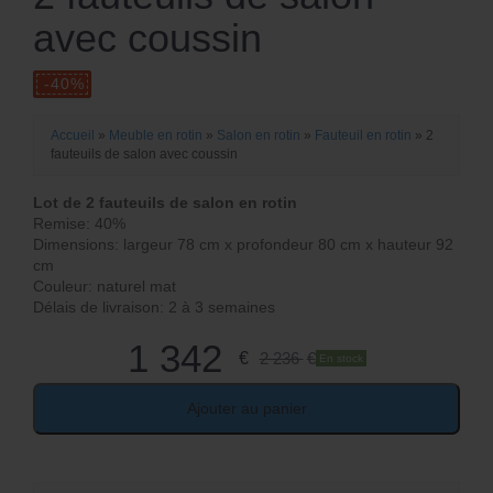
p
p
avec coussin
ri
ri
x
x
i
a
Accueil
»
Meuble en rotin
»
Salon en rotin
»
Fauteuil en rotin
»
2
n
fauteuils de salon avec coussin
c
it
Lot de 2 fauteuils de salon en rotin
t
Remise: 40%
i
Dimensions: largeur 78 cm x profondeur 80 cm x hauteur 92
u
a
cm
e
Couleur: naturel mat
l
Délais de livraison: 2 à 3 semaines
l
é
1 342
€
2 236
€
En stock
e
t
s
Ajouter au panier
a
t
it