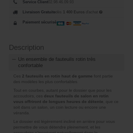
:
Service Client
02.98.46.09.93
:
1
Livraison Gratuite
dès
1 400 Euros
d'achat
2
3
Paiement sécurisé
2
4
3
2
6
Description
Un ensemble de fauteuils rotin très
€
confortable
€
.
Ces
2 fauteuils en rotin haut de gamme
font partie
.
des modèles les plus confortables.
Tout en courbes, autant pour le dossier que pour les
accoudoirs, ces
deux fauteuils de salon en rotin
vous offriront de longues heures de détente
, que ce
soit dans un salon, un coin lecture ou encore une
véranda.
Le dossier est légèrement incliné en arrière pour vous
permettre de vous détendre pleinement, et les
accoudoirs s’inscrivent naturellement dans le