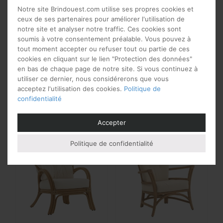
Notre site Brindouest.com utilise ses propres cookies et
ceux de ses partenaires pour améliorer l'utilisation de
notre site et analyser notre traffic. Ces cookies sont
soumis à votre consentement préalable. Vous pouvez à
tout moment accepter ou refuser tout ou partie de ces
Fauteuil en rotin design
Fauteuil en rotin et
cookies en cliquant sur le lien "Protection des données"
haut de gamme
cannage haut de gamme
en bas de chaque page de notre site. Si vous continuez à
1 151
€
utiliser ce dernier, nous considérerons que vous
à partir de
acceptez l'utilisation des cookies.
Politique de
Note
923
€
à partir de
5.00
confidentialité
sur 5
Accepter
Politique de confidentialité