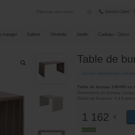
Service Client :
 à manger
Salons
Véranda
Jardin
Cadeau – Deco
Table de bu
Accueil
»
Meubles bois
»
Meubl
Table de bureau 140×80 en 
Dimensions du bureau: Longu
Délais de livraison: 4 à 6 sem
1 162
€
En stock