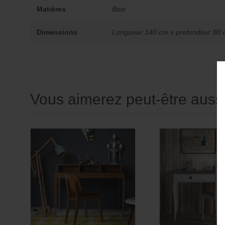
Matières
Bois
Dimensions
Longueur 140 cm x profondeur 80 
Vous aimerez peut-être aus