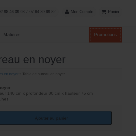
Panier
02 98 46 09 93
/
07 64 39 69 82
Mon Compte
Matières
Promotions
reau en noyer
es en noyer
»
Table de bureau en noyer
noyer
eur 140 cm x profondeur 80 cm x hauteur 75 cm
aines
Ajouter au panier