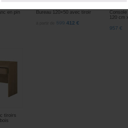
anc en pin
Bureau 120×50 avec tiroir
Console 
120 cm 
599
412
€
à partir de
957
€
 tiroirs
bois