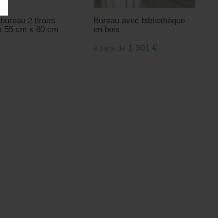
bureau 2 tiroirs
Bureau avec bibliothèque
x 55 cm x 80 cm
en bois
1 301
€
à partir de