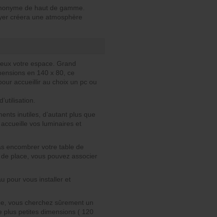
synonyme de haut de gamme.
noyer créera une atmosphère
mieux votre espace. Grand
mensions en 140 x 80, ce
our accueillir au choix un pc ou
’utilisation.
ents inutiles, d’autant plus que
 accueille vos luminaires et
pas encombrer votre table de
n de place, vous pouvez associer
u pour vous installer et
ace, vous cherchez sûrement un
e plus petites dimensions ( 120