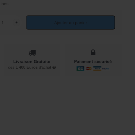
aines
+
Ajouter au panier
ité de Meuble d'entrée porte manteau en noyer
Livraison Gratuite
Paiement sécurisé
dès
1 400 Euros
d'achat