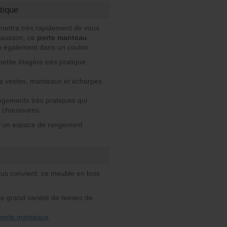
.
tique
rmettra très rapidement de vous
hausson, ce
porte manteau
a également dans un couloir.
etite étagère très pratique
os vestes, manteaux et écharpes
angements très pratiques qui
à chaussures.
 d’un espace de rangement
ous convient, ce meuble en bois
ne grand variété de teintes de
porte manteaux
.