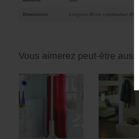
Matières
Bois
Dimensions
Longueur 80 cm x profondeur 40 c
Vous aimerez peut-être aus