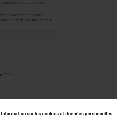
tre modèle de
petit vestiaire
de porte miroir, derrière
d’une penderie et d’une étagère
ur 200 cm
Information sur les cookies et données personnelles