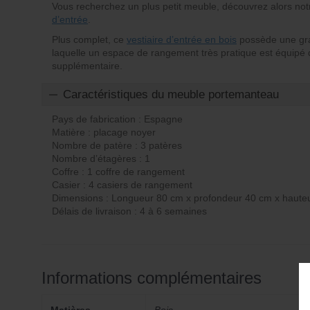
Vous recherchez un plus petit meuble, découvrez alors no
d’entrée
.
Plus complet, ce
vestiaire d’entrée en bois
possède une gran
laquelle un espace de rangement très pratique est équipé 
supplémentaire.
Caractéristiques du meuble portemanteau
Pays de fabrication : Espagne
Matière : placage noyer
Nombre de patère : 3 patères
Nombre d’étagères : 1
Coffre : 1 coffre de rangement
Casier : 4 casiers de rangement
Dimensions : Longueur 80 cm x profondeur 40 cm x haute
Délais de livraison : 4 à 6 semaines
Informations complémentaires