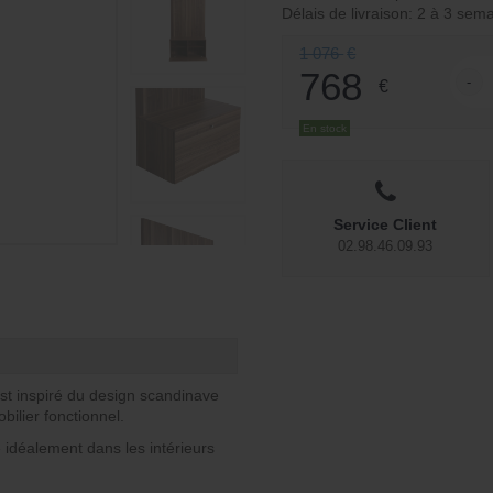
l
u
Délais de livraison: 2 à 3 sem
é
e
1 076
€
768
t
-
€
quant
l
a
En stock
e
it
s
:
t
Service Client
1
02.98.46.09.93
:
0
7
7
6
6
8
st inspiré du design scandinave
obilier fonctionnel.
€
e idéalement dans les intérieurs
€
.