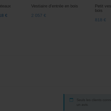
nteaux
Vestiaire d’entrée en bois
Petit ves
bois
18
€
2 057
€
818
€
Seuls les clients conn
un avis.