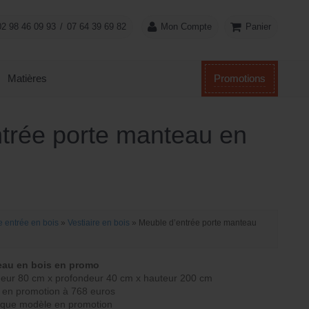
Panier
02 98 46 09 93
/
07 64 39 69 82
Mon Compte
Matières
Promotions
trée porte manteau en
 entrée en bois
»
Vestiaire en bois
»
Meuble d’entrée porte manteau
eau en bois en promo
eur 80 cm x profondeur 40 cm x hauteur 200 cm
 en promotion à 768 euros
aque modèle en promotion