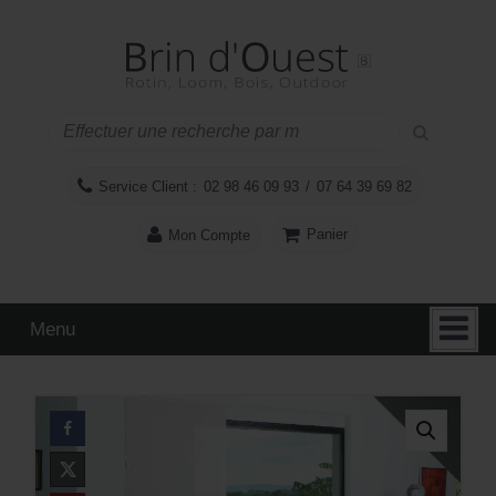
Aller
Sauter
au
au
contenu
menu
principal
Service Client :
02 98 46 09 93
/
07 64 39 69 82
Panier
Mon Compte
Menu