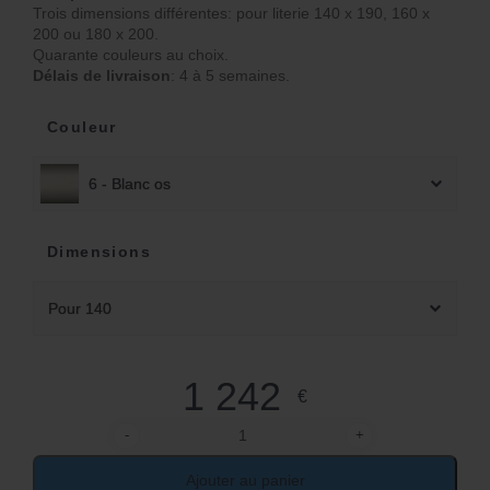
Trois dimensions différentes: pour literie 140 x 190, 160 x
200 ou 180 x 200.
Quarante couleurs au choix.
Délais de livraison
: 4 à 5 semaines.
Couleur
6 - Blanc os
Dimensions
Pour 140
1 242
€
-
+
quantité de Lit 2 places en rotin
Ajouter au panier