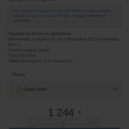
Accueil
»
Salon de jardin en résine
»
Salon de jardin en résine
tressée
»
Fauteuil en résine tressée
»
Fauteuil en résine et
aluminium
Fauteuil en résine et aluminium
.
Dimensions: Longueur 71 cm x Profondeur 83 cm x Hauteur
64 cm
Couleur unique: noyer
Tissu: au choix
Délais de livraison: 3 à 4 semaines.
Tissu
Crème H200
1 244
€
-
+
quantité de Fauteuil en résine et aluminium