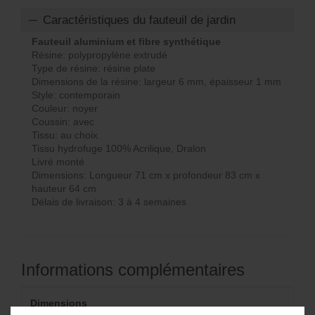
Caractéristiques du fauteuil de jardin
Fauteuil aluminium et fibre synthétique
Résine: polypropylène extrudé
Type de résine: résine plate
Dimensions de la résine: largeur 6 mm, épaisseur 1 mm
Style: contemporain
Couleur: noyer
Coussin: avec
Tissu: au choix
Tissu hydrofuge 100% Acrilique, Dralon
Livré monté
Dimensions: Longueur 71 cm x profondeur 83 cm x
hauteur 64 cm
Délais de livraison: 3 à 4 semaines
Informations complémentaires
Dimensions