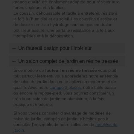
grande qualité est également adaptée pour résister aux
fortes chaleurs et à la pluie.
Le coussin, déhoussable et facile à entretenir, résiste à
la fois à l’humidité et au soleil. Les coussins d’assise et
de dossier en tissu hydrofuge sont conçus en dralon
pour leur assurer une parfaite résistance à la fois aux
intempéries et à la décoloration.
Un fauteuil design pour l’intérieur
Avec son style résolument contemporain, ce
fauteuil de
Un salon complet de jardin en résine tressée
jardin
design est aussi tout indiqué pour une utilisation
en intérieur.
Si ce modèle de
fauteuil en résine tressée
vous plait
tout particulièrement, vous apprécierez notre ensemble
Ainsi, il trouve naturellement sa place dans votre
de salon de jardin dans cette collection moderne et de
véranda, accompagné de son repose-pied, pour profiter
qualité. Avec notre
canapé 3 places
, notre table basse
pleinement d’un moment de détente.
ou encore le repose-pied, vous pourrez constituer un
Les formes droites, les lignes épurées et l’assise
très beau salon de jardin en aluminium, à la fois
confortable de ce fauteuil en résine en font également
pratique et moderne.
un très beau fauteuil de salon.
Si vous voulez consulter d’avantage de modèles de
salon de jardin, canapés de jardin, n’hésitez pas à
consulter l’ensemble de notre collection de
meubles de
jardin
.