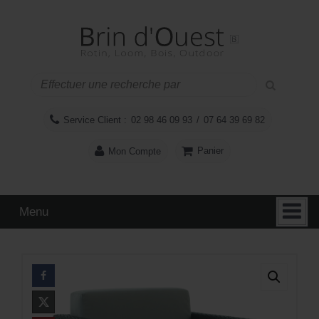
Aller
Sauter
au
au
contenu
menu
principal
Service Client :
02 98 46 09 93
/
07 64 39 69 82
Panier
Mon Compte
Menu