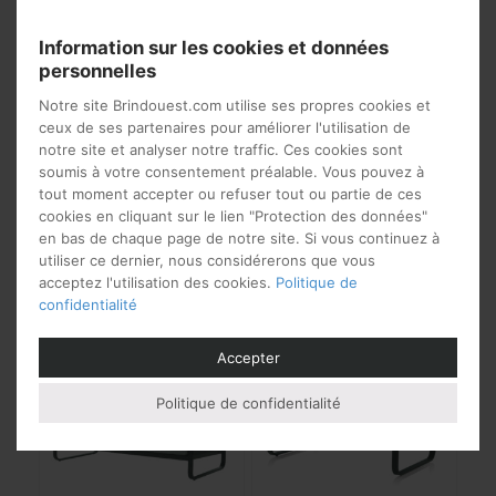
Longueur 71 cm x Profondeur 83 cm x Hauteur 64 cm
Information sur les cookies et données
personnelles
Matières
Notre site Brindouest.com utilise ses propres cookies et
ceux de ses partenaires pour améliorer l'utilisation de
Résine
notre site et analyser notre traffic. Ces cookies sont
soumis à votre consentement préalable. Vous pouvez à
tout moment accepter ou refuser tout ou partie de ces
cookies en cliquant sur le lien "Protection des données"
Vous aimerez peut-être
en bas de chaque page de notre site. Si vous continuez à
utiliser ce dernier, nous considérerons que vous
aussi…
acceptez l'utilisation des cookies.
Politique de
confidentialité
Accepter
Politique de confidentialité