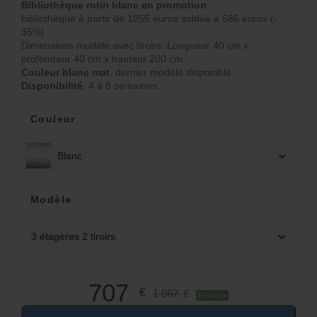
L
Bibliothèque rotin blanc en promotion
bibliothèque à partir de 1055 euros soldée à 686 euros (-
e
L
35%)
Dimensions modèle avec tiroirs: Longueur 40 cm x
p
e
profondeur 40 cm x hauteur 200 cm
Couleur blanc mat
, dernier modèle disponible
ri
p
Disponibilité
: 4 à 6 semaines.
x
ri
Couleur
i
x
Blanc
n
a
it
c
Modèle
i
t
a
u
3 étagères 2 tiroirs
l
e
é
l
707
€
1 087
€
En stock