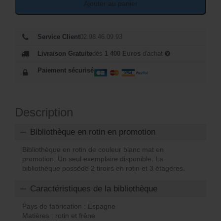
t
e
Ajouter au panier
a
s
it
t
Service Client
02.98.46.09.93
:
:
Livraison Gratuite
dès
1 400 Euros
d'achat
1
7
Paiement sécurisé
0
0
8
7
Description
7
Bibliothèque en rotin en promotion
€
Bibliothèque en rotin de couleur blanc mat en
€
.
promotion. Un seul exemplaire disponible. La
bibliothèque possède 2 tiroirs en rotin et 3 étagères.
.
Caractéristiques de la bibliothèque
Pays de fabrication : Espagne
Matières : rotin et frêne