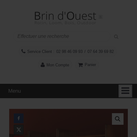
Aller
Sauter
au
au
contenu
menu
principal
Service Client :
02 98 46 09 93
/
07 64 39 69 82
Panier
Mon Compte
Menu